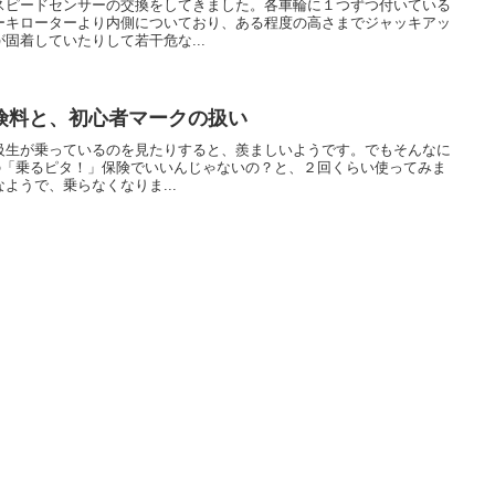
スピードセンサーの交換をしてきました。各車輪に１つずつ付いている
ーキローターより内側についており、ある程度の高さまでジャッキアッ
固着していたりして若干危な...
険料と、初心者マークの扱い
級生が乗っているのを見たりすると、羨ましいようです。でもそんなに
円の「乗るピタ！」保険でいいんじゃないの？と、２回くらい使ってみま
ようで、乗らなくなりま...