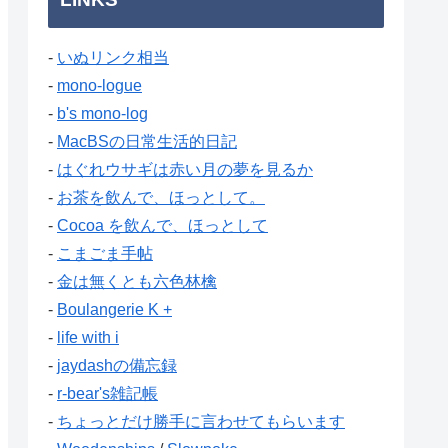
-
いぬリンク相当
-
mono-logue
-
b's mono-log
-
MacBSの日常生活的日記
-
はぐれウサギは赤い月の夢を見るか
-
お茶を飲んで、ほっとして。
-
Cocoa を飲んで、ほっとして
-
こまごま手帖
-
金は無くとも六色林檎
-
Boulangerie K +
-
life with i
-
jaydashの備忘録
-
r-bear's雑記帳
-
ちょっとだけ勝手に言わせてもらいます