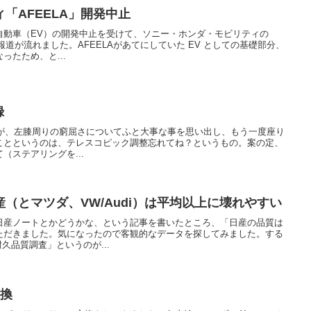
「AFEELA」開発中止
自動車（EV）の開発中止を受けて、ソニー・ホンダ・モビリティの
の報道が流れました。AFEELAがあてにしていた EV としての基礎部分、
ったため、と...
録
 ですが、左膝周りの窮屈さについてふと大事な事を思い出し、もう一度座り
ことというのは、テレスコピック調整忘れてね？というもの。案の定、
（ステアリングを...
（とマツダ、VW/Audi）は平均以上に壊れやすい
日産ノートとかどうかな、という記事を書いたところ、「日産の品質は
ただきました。気になったので客観的なデータを探してみました。する
耐久品質調査」というのが...
交換