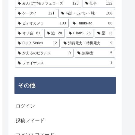
みんぽす/モノフェローズ
123
仕事
122
ケータイ
121
時計・カバン・靴
108
ビデオカメラ
103
ThinkPad
86
オフ会
81
旅
28
ClariS
25
星
13
Fuji X Series
12
消費電力・待機電力
9
かえるのピクルス
9
無線機
5
ファイナンス
1
その他
ログイン
投稿フィード
コメントフィード