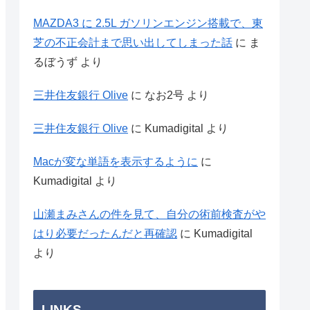
MAZDA3 に 2.5L ガソリンエンジン搭載で、東
芝の不正会計まで思い出してしまった話
に
ま
るぼうず
より
三井住友銀行 Olive
に
なお2号
より
三井住友銀行 Olive
に
Kumadigital
より
Macが変な単語を表示するように
に
Kumadigital
より
山瀬まみさんの件を見て、自分の術前検査がや
はり必要だったんだと再確認
に
Kumadigital
より
LINKS