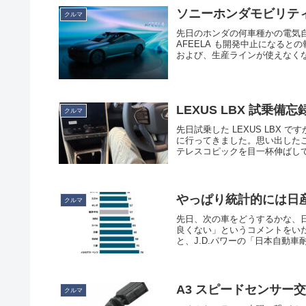
ソニーホンダモビリティ
クルマ
先日のホンダの何車種かの電気
AFEELA も開発中止になると
および、生産ラインが使えなくな
LEXUS LBX 試乗備忘
クルマ
先日試乗した LEXUS LBX
に行ってきました。思い出した
テレスコピックを目一杯伸ばして
やっぱり統計的には日産
クルマ
先日、次の車をどうするかな、
良くない」というコメントをい
と、J.D.パワーの「日本自動車
A3 スピードセンサー
クルマ