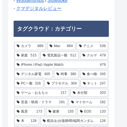
-
Woodenships
/
Slowpoke
-
クマデジタルレビュー
タグクラウド：カテゴリー
カメラ
989
Mac
884
アニメ
539
家庭
515
電気製品一般
512
クルマ
479
iPhone / iPad / Apple Watch
479
デジタル家電
405
時事
380
食べ物
345
PC一般
326
プラモデル
304
ネット
247
ゲーム・おもちゃ
217
未分類
203
音楽・映画・ドラマ
191
マイホーム
182
風景
173
健康
155
EOS
133
本
128
横浜/お台場/静岡/福岡ガンダム
126