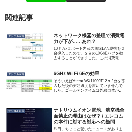
関連記事
ネットワーク機器の整理で消費電
デジタル家電
力が下が……あれ？
10ギガx２ポート内蔵の無線LAN親機を２
台導入したので、２台の10GbEハブを撤
去することができました。この消費電力
減による毎月の電気代の削減も目的の１
つだったのですが、消費電力はどれくら
い減ったでしょうか。減ってないwwww
6GHz Wi-Fi 6Eの効果
デジタル家電
買い替え後（...
そういえばAterm WX11000T12 x 2台を導
入した後の実効速度を書いていませんで
した。ゴールデンタイムは外線自体が遅
いので、早朝に測定しました。iPhone 16
Pro が着荷する直前に測ったので iPhone
15 Pro ...
ナトリウムイオン電池、航空機全
デジタル家電
面禁止の理由はなぜ？ / エレコム
の本件に対する対応への疑問
昨日、ちょっと驚いたニュースがありま