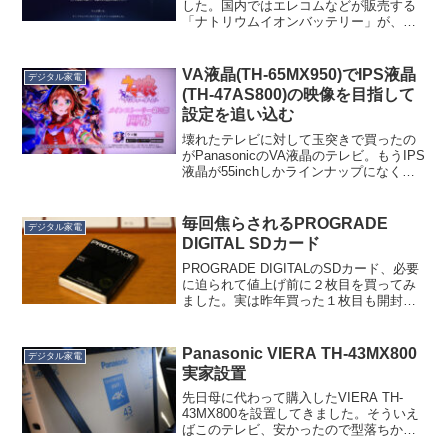
した。国内ではエレコムなどが販売する
「ナトリウムイオンバッテリー」が、航
空機の機内持ち込み、預け入れとも不可
になったというニュースです。正しくは
今回不可になったわけではありません。
VA液晶(TH-65MX950)でIPS液晶
デジタル家電
以前から不可だったものが...
(TH-47AS800)の映像を目指して
設定を追い込む
壊れたテレビに対して玉突きで買ったの
がPanasonicのVA液晶のテレビ。もうIPS
液晶が55inchしかラインナップになく
て、今思えばここまで画質追い込みに苦
労するなら55inchでもIPSにしておけば良
かったかな…と若干後悔しているの...
毎回焦らされるPROGRADE
デジタル家電
DIGITAL SDカード
PROGRADE DIGITALのSDカード、必要
に迫られて値上げ前に２枚目を買ってみ
ました。実は昨年買った１枚目も開封時
に焦った記憶があるんですが、ちっとも
学習しないで２回目もまた焦ったという
話。めっちゃ小さい箱で届くんですよ。
Panasonic VIERA TH-43MX800
デジタル家電
一応小さい...
実家設置
先日母に代わって購入したVIERA TH-
43MX800を設置してきました。そういえ
ばこのテレビ、安かったので型落ちかと
思って買ったら年末年始のカタログに