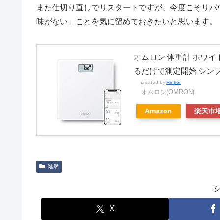
また仕切り直しでリスタートですが、今度こそリバ
味がない」ことを気に留めておきたいと思います。
オムロン 体重計 ホワイト 
るだけで測定開始 シン
created by
Rinker
オムロン(OMRON)
Amazon
楽天市
健康
X