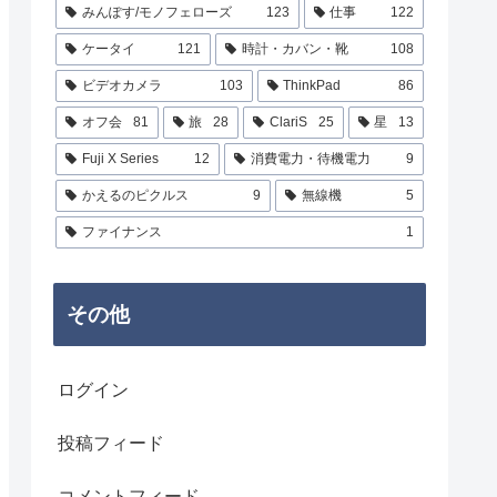
みんぽす/モノフェローズ
123
仕事
122
ケータイ
121
時計・カバン・靴
108
ビデオカメラ
103
ThinkPad
86
オフ会
81
旅
28
ClariS
25
星
13
Fuji X Series
12
消費電力・待機電力
9
かえるのピクルス
9
無線機
5
ファイナンス
1
その他
ログイン
投稿フィード
コメントフィード