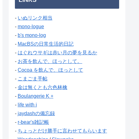
-
いぬリンク相当
-
mono-logue
-
b's mono-log
-
MacBSの日常生活的日記
-
はぐれウサギは赤い月の夢を見るか
-
お茶を飲んで、ほっとして。
-
Cocoa を飲んで、ほっとして
-
こまごま手帖
-
金は無くとも六色林檎
-
Boulangerie K +
-
life with i
-
jaydashの備忘録
-
r-bear's雑記帳
-
ちょっとだけ勝手に言わせてもらいます