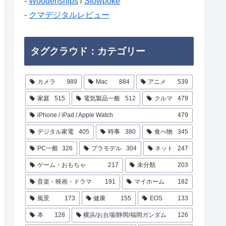
-
Woodenships
/
Slowpoke
-
クマデジタルレビュー
タグクラウド：カテゴリー
カメラ
989
Mac
884
アニメ
539
家庭
515
電気製品一般
512
クルマ
479
iPhone / iPad / Apple Watch
479
デジタル家電
405
時事
380
食べ物
345
PC一般
326
プラモデル
304
ネット
247
ゲーム・おもちゃ
217
未分類
203
音楽・映画・ドラマ
191
マイホーム
182
風景
173
健康
155
EOS
133
本
128
横浜/お台場/静岡/福岡ガンダム
126