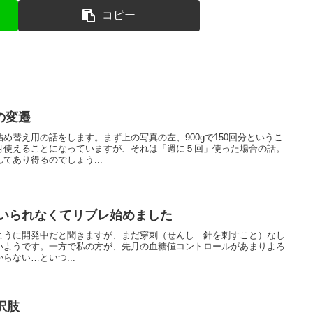
コピー
の変遷
め替え用の話をします。まず上の写真の左、900gで150回分というこ
月使えることになっていますが、それは「週に５回」使った場合の話。
てあり得るのでしょう...
待っていられなくてリブレ始めました
が測れるように開発中だと聞きますが、まだ穿刺（せんし…針を刺すこと）なし
いようです。一方で私の方が、先月の血糖値コントロールがあまりよろ
らない…といつ...
択肢