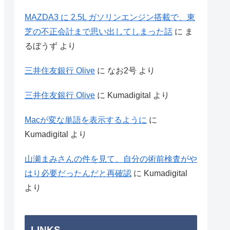
MAZDA3 に 2.5L ガソリンエンジン搭載で、東
芝の不正会計まで思い出してしまった話
に
ま
るぼうず
より
三井住友銀行 Olive
に
なお2号
より
三井住友銀行 Olive
に
Kumadigital
より
Macが変な単語を表示するように
に
Kumadigital
より
山瀬まみさんの件を見て、自分の術前検査がや
はり必要だったんだと再確認
に
Kumadigital
より
LINKS