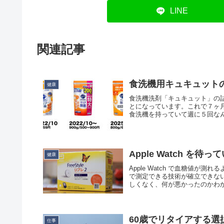
LINE
関連記事
食洗機用キュキュット
健康
食洗機洗剤「キュキュット」の詰
とになっています。これで７ヶ
食洗機を持っていて週に５回なん
Apple Watch を
健康
Apple Watch で血糖値
で測定できる技術が確立できな
しくなく、何が悪かったのかわか
60歳でリタイアする選
仕事