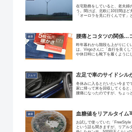
在宅勤務をしていると、老夫婦
う。聞けば、北欧に10日間ほ
「オーロラを見に行くんです」と
腰痛とコタツの関係…
健康
昨年暮れから階段も上がりにく
は、Virgoさんに「血行を良
や休日時にも靴下を履くようにし
左足で車のサイドシル
クルマ
冬休みに入るとだいたい今まで
家に帰って米を回収してくると
腰痛になったのですが、ちょっと
血糖値をリアルタイム
健康
お試しで使っていた「FreeSt
という話も聞きますが、リアル
外したセンサ。500円玉くらいの