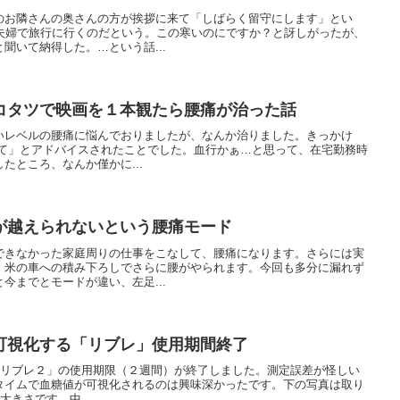
のお隣さんの奥さんの方が挨拶に来て「しばらく留守にします」とい
ど夫婦で旅行に行くのだという。この寒いのにですか？と訝しがったが、
聞いて納得した。…という話...
コタツで映画を１本観たら腰痛が治った話
いレベルの腰痛に悩んでおりましたが、なんか治りました。きっかけ
くして」とアドバイスされたことでした。血行かぁ…と思って、在宅勤務時
たところ、なんか僅かに...
が越えられないという腰痛モード
できなかった家庭周りの仕事をこなして、腰痛になります。さらには実
、米の車への積み下ろしでさらに腰がやられます。今回も多分に漏れず
今までとモードが違い、左足...
可視化する「リブレ」使用期間終了
yle リブレ２」の使用期限（２週間）が終了しました。測定誤差が怪しい
タイムで血糖値が可視化されるのは興味深かったです。下の写真は取り
大きさです。中...