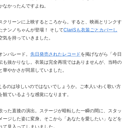
かなかったんですよね。
スクリーンに上映するところから。すると、映画とリンクす
たナンノちゃんが登場！ そして
ClariSも衣装ごとカバーし
空気を持っていきました。
オンパレード。
先日発売されたレコード
を掲げながら「今日
伝も抜かりなし。衣装は完全再現ではありませんが、当時の
と華やかさが同居していました。
替えるのは珍しいのではないでしょうか。ご本人いわく歌い方
を観ているような感覚になります。
歌った直後の演出。ステージが暗転した一瞬の間に、スタッ
メージした姿に変身。そこから「あなたを愛したい」などを
れて見入ってしまいました。