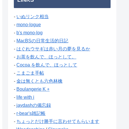
-
いぬリンク相当
-
mono-logue
-
b's mono-log
-
MacBSの日常生活的日記
-
はぐれウサギは赤い月の夢を見るか
-
お茶を飲んで、ほっとして。
-
Cocoa を飲んで、ほっとして
-
こまごま手帖
-
金は無くとも六色林檎
-
Boulangerie K +
-
life with i
-
jaydashの備忘録
-
r-bear's雑記帳
-
ちょっとだけ勝手に言わせてもらいます