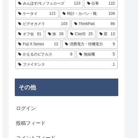
みんぽす/モノフェローズ
123
仕事
122
ケータイ
121
時計・カバン・靴
108
ビデオカメラ
103
ThinkPad
86
オフ会
81
旅
28
ClariS
25
星
13
Fuji X Series
12
消費電力・待機電力
9
かえるのピクルス
9
無線機
5
ファイナンス
1
その他
ログイン
投稿フィード
コメントフィード