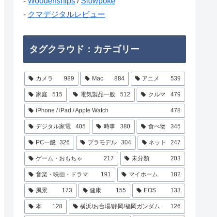
-
Woodenships
/
Slowpoke
-
クマデジタルレビュー
タグクラウド：カテゴリー
カメラ
989
Mac
884
アニメ
539
家庭
515
電気製品一般
512
クルマ
479
iPhone / iPad / Apple Watch
478
デジタル家電
405
時事
380
食べ物
345
PC一般
326
プラモデル
304
ネット
247
ゲーム・おもちゃ
217
未分類
203
音楽・映画・ドラマ
191
マイホーム
182
風景
173
健康
155
EOS
133
本
128
横浜/お台場/静岡/福岡ガンダム
126