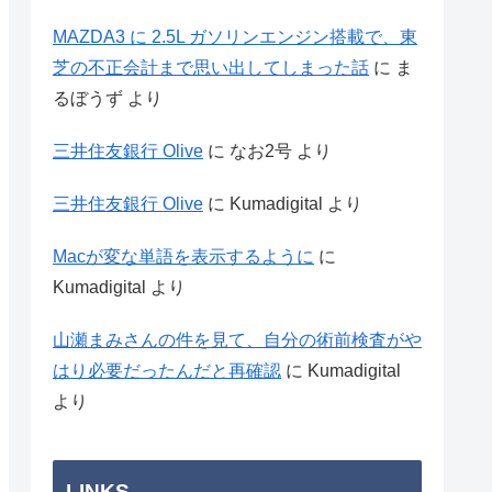
MAZDA3 に 2.5L ガソリンエンジン搭載で、東
芝の不正会計まで思い出してしまった話
に
ま
るぼうず
より
三井住友銀行 Olive
に
なお2号
より
三井住友銀行 Olive
に
Kumadigital
より
Macが変な単語を表示するように
に
Kumadigital
より
山瀬まみさんの件を見て、自分の術前検査がや
はり必要だったんだと再確認
に
Kumadigital
より
LINKS