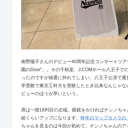
南野陽子さんのデビュー40周年記念コンサートツアー「YOKO MI
園のDoor”」。その千秋楽、J:COMホール八王
ったのですが抽選に外れてしまい、八王子公演で運
学受験で東京工科大を受験したとき以来なんじゃな
ビューのほうが早いという。
席は一階18列目の左端。眼鏡をかければナンノち
組くらいアップになります。
昨年のマップカメラの
ちゃんを見るのは今回が初めて。ナンノちゃんのア