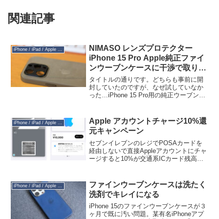
関連記事
NIMASO レンズプロテクター
iPhone / iPad / Apple Watch
iPhone 15 Pro Apple純正ファイ
ンウーブンケースに干渉で取り付
け不可
タイトルの通りです。どちらも事前に開
封していたのですが、なぜ試していなか
った…iPhone 15 Pro用の純正ウーブンケ
ースのカメラの穴に微妙に入りません。
無理やり押し込めば入りますけど、その
場合、各カメラユニットに変に横向きの
Apple アカウントチャージ10%還
iPhone / iPad / Apple Watch
応力がかか...
元キャンペーン
セブンイレブンのレジでPOSAカードを
経由しないで直接Appleアカウントにチャ
ージすると10%が交通系ICカード残高で
キャッシュバックされるということでチ
ャージしてきました。本当はどうせ秋に
iPhone買うので20万円 ５万円くらいチャ
ファインウーブンケースは洗たく
iPhone / iPad / Apple Watch
ー...
洗剤でキレイになる
iPhone 15のファインウーブンケースが３
ヶ月で既に汚い問題。某有名iPhoneアプ