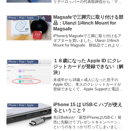
リデベロッパーの代表取締役から「マナ
ー的にも宜しくない」と言われまして、
確かに自分だけではなく他人が見た印象
も大事だよなと気が付き、Appleが公開し
Magsafeで三脚穴に取り付ける部
iPhone / iPad / Apple Watch
て...
品：Ulanzi 1/4inch Mount for
Magsafe
iPhoneをMagsafeで三脚に取り付けるア
ダプターを買いました。Ulanzi 1/4inch
Mount for Magsafe、類似品でこれより安
いものは色々ありますが、iPhoneと接す
る面が柔らかいのと、全体的にバリがな
さそうな...
１８歳になった Apple ID にクレ
iPhone / iPad / Apple Watch
ジットカードが登録できない（解
決）
未成年から18歳＝成人になった息子の
Apple IDに、本人のクレジットカードが
登録できなくて、Apple Supportと電話で
45分くらいやりとりして結局解決しなか
ったのですが、その後自助努力で解決し
たのでご紹介。症状は、息子のAppl...
iPhone 15 は USB-C ハブが使え
iPhone / iPad / Apple Watch
るということ？
先日Belkinが「新型iPhoneはUSB-C！発
売に先駆けてプレゼントキャンペーン」
というのをうっかり打ってしまいまし