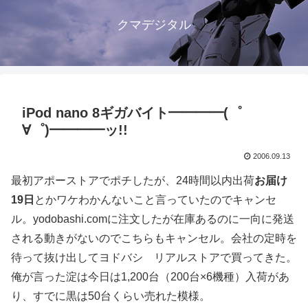
クマデジタル
iPod nano 8ギガバイト━━━━(゜
∀゜)━━━━ッ!!
2006.09.13
最初アポーストアでポチしたが、24時間以内出荷
お届け
19日
とかワケわかんないこと言っていたのでキャンセ
ル。yodobashi.comに注文したが在庫あるのに一向に発送
される動きがないのでこちらもキャンセル。会社の定時を
待って抜け出してヨドバシ リアルストアで買ってきた。
俺が言った淀は今日は1,200台（200台×6機種）入荷があ
り、すでに黒は50台くらい売れた模様。