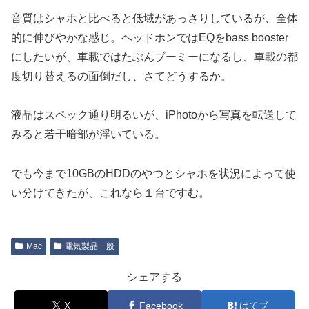
音質はシャホと比べると低域があっさりしているが、全体
的に伸びやかな感じ。ヘッドホンではEQをbass booster
にしたいが、車載ではたぶんブーミーになるし、車載の都
度切り替えるの面倒だし、さてどうするか。
液晶はスペック通り明るいが、iPhotoから写真を転送して
みると若干暗部が浮いている。
でも今まで10GBのHDDのやつとシャホを状況によって使
い分けてきたが、これなら１台ですむ。
Mac
電気製品一般
シェアする
X
Facebook
はてブ