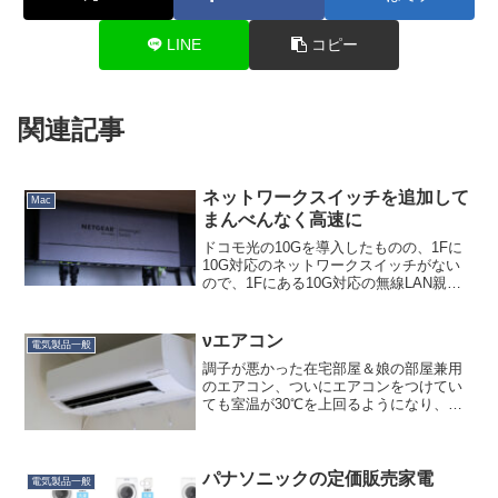
LINE
コピー
関連記事
ネットワークスイッチを追加して
Mac
まんべんなく高速に
ドコモ光の10Gを導入したものの、1Fに
10G対応のネットワークスイッチがない
ので、1Fにある10G対応の無線LAN親機
と、2Fへの10G伝送を両立できずにモヤ
モヤしていました。そこでもう１つ、1F
にもネットワークスイッチを追加するこ
νエアコン
電気製品一般
とにし...
調子が悪かった在宅部屋＆娘の部屋兼用
のエアコン、ついにエアコンをつけてい
ても室温が30℃を上回るようになり、つ
いカッとなってポチってしまいました。
もうどんなエアコンを選んでもカビるの
で、耐カビという軸では選ばず三菱重工
かダイキンにしようと思...
パナソニックの定価販売家電
電気製品一般