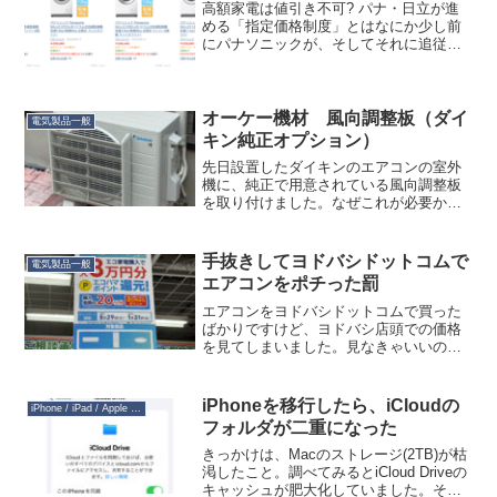
高額家電は値引き不可? パナ・日立が進
める「指定価格制度」とはなにか少し前
にパナソニックが、そしてそれに追従し
て日立が一部家電品の定価販売を進める
という話がありましたが、ヨドバシでは
こうなってるんですね。ポイント０％！
Apple製品やゲーム...
オーケー機材 風向調整板（ダイ
電気製品一般
キン純正オプション）
先日設置したダイキンのエアコンの室外
機に、純正で用意されている風向調整板
を取り付けました。なぜこれが必要かと
言うと、この風が出た先1.2メートルのと
ころに車が置いてあるからです。結構熱
風が当たるなぁと思いまして、熱風を上
手抜きしてヨドバシドットコムで
電気製品一般
に逃がすための風向調...
エアコンをポチった罰
エアコンをヨドバシドットコムで買った
ばかりですけど、ヨドバシ店頭での価格
を見てしまいました。見なきゃいいの
に…「東京ゼロエミポイント」の話を聞
いたときに「フーン、東京は金があって
いいねぇ」くらいにしか思ってなかった
iPhoneを移行したら、iCloudの
iPhone / iPad / Apple Watch
んですが、横浜市でも似たよ...
フォルダが二重になった
きっかけは、Macのストレージ(2TB)が枯
渇したこと。調べてみるとiCloud Driveの
キャッシュが肥大化していました。そこ