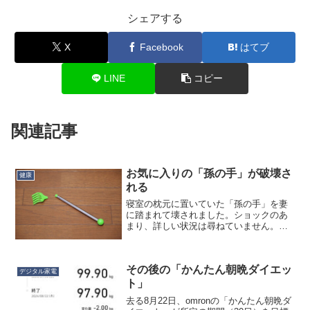
シェアする
X
Facebook
はてブ
LINE
コピー
関連記事
お気に入りの「孫の手」が破壊さ
健康
れる
寝室の枕元に置いていた「孫の手」を妻
に踏まれて壊されました。ショックのあ
まり、詳しい状況は尋ねていません。た
だ、壊れた、と言う事実だけを受け入れ
ました。人間、本当に悲しい時は無感情
になるんですね。PP素材で折れた箇所も
その後の「かんたん朝晩ダイエッ
細いので、修復は困難で...
デジタル家電
ト」
去る8月22日、omronの「かんたん朝晩ダ