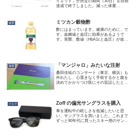
イエット」が所定の期間（30日）を目標
達成で終了しました。減った体重
は-2kg。目標は現在の体重の４％以内で
設定できますが、この-2kgというのは私
の体重の場合のシステムの推奨値。たぶ
ミツカン穀物酢
健康
ん-2%って...
酢にはまっています。健康のために、で
す。血糖値と血圧に効果があるようで
す。実際、数値（HbA1cと血圧）が改善
しています。飲む酢というと美酢（ミチ
ョ）が有名ですが、あれは砂糖水なので
ダメです。かえって血糖値が悪化しま
す。500mlあたり15...
「マンジャロ」みたいな注射
健康
桑田佳祐のコンサート（東京、横浜）も
外れたし、心置きなく手術するかと腹を
決めてかかりつけ医にその旨話したとこ
ろ、「手術するなら、アレ、やります
か」ということで「トルリシティ皮下
注」を処方されました。血糖値が高い状
態で手術をすると感染症のリス...
Zoff の偏光サングラスを購入
クルマ
車を運転中の眩しさを低減したいと思
い、サングラスを買いました。これまで
ずっと90年代に買ったスキー用のサング
ラスを転用していましたが、いつの間に
かどっかに行ってしまったので。そもそ
もレンズがミラー調で虹色に光るので