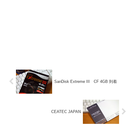
SanDisk Extreme III CF 4GB 到着
CEATEC JAPAN