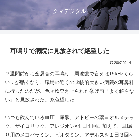
クマデジタル
耳鳴りで病院に見放されて絶望した
2007.09.14
２週間前から金属音の耳鳴り…周波数で言えば15kHzくら
い…が酷くなり、職場の近くの比較的大きい病院の耳鼻科
に行ったのだが、色々検査させられた挙げ句「よく解らな
い」と見放された。糸色望した！！
いつも飲んでいる血圧、尿酸、アトピーの薬＝オルメテッ
ク、ザイロリック、アレジオン×１日１回に加えて、耳鳴
り用のメコバラミン、ビオタミン、アデホスを１日３回×