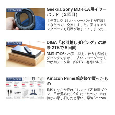
充電できないと。充電できても、１回分
未満だと。そりゃ不具合だなと思ってバ
ッテリー自体を...
Geekria Sony MDR-1A用イヤー
デジタル家電
パッド（２回目）
４年前に交換したイヤーパッドが崩壊し
てきたので、交換しました。実はキャリ
ングポーチも崩壊が始まってしまったん
ですが、こちらは「お取りよせ」なので
また後ほど。交換用パッドはいろんな会
社から出ていますが、冒険せず実績のあ
DIGA「お引越しダビング」の結
デジタル家電
る Geekria 社の...
果 2TBで８日間
DMR-4T405への買い替えに伴うお引越し
ダビングですが、・古いレコーダーから
の移動データ量 約2TB・有線LAN直
結・DMR-4T405の方では１週間に20番組
ほどを録画予約という条件で、８日間で
引っ越しが終わりました。特にエラーな
Amazon Prime感謝祭で買ったも
どは...
デジタル家電
の
昨晩もなんか疲れてしまって21時頃ダウ
ン、目が覚めたら0:01だったのでこれは
何かの思し召しだと思い、早速Amazon
Prime感謝祭で予定したものをポチポチし
ました。Primeセール期間中は納期が長く
なりがちですが、さすがに0:01だと...