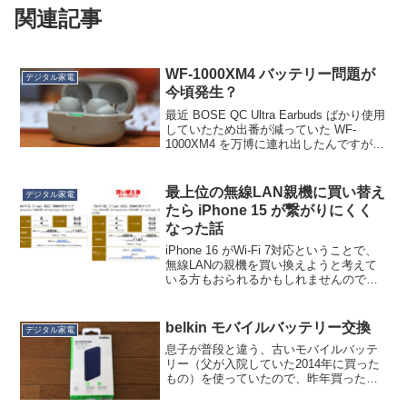
関連記事
WF-1000XM4 バッテリー問題が
デジタル家電
今頃発生？
最近 BOSE QC Ultra Earbuds ばかり使用
していたため出番が減っていた WF-
1000XM4 を万博に連れ出したんですが、
左だけ使って聴いていたところ30分ちょ
いで電源が切れてしまいました。うわー
これは例の現象だー！ついに...
最上位の無線LAN親機に買い替え
デジタル家電
たら iPhone 15 が繋がりにくく
なった話
iPhone 16 がWi-Fi 7対応ということで、
無線LANの親機を買い換えようと考えて
いる方もおられるかもしれませんので、
注意喚起としてエントリーしておきま
す。前述の通り、Wi-Fi親機をNEC Aterm
の最上位機に買い替えましたが...
belkin モバイルバッテリー交換
デジタル家電
息子が普段と違う、古いモバイルバッテ
リー（父が入院していた2014年に買った
もの）を使っていたので、昨年買った
belkinのはどうした？と言ったら、なんか