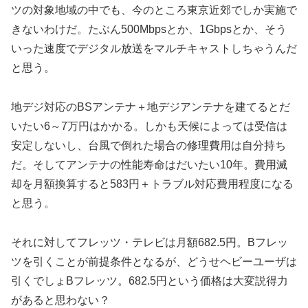
ツの対象地域の中でも、今のところ東京近郊でしか実施で
きないわけだ。たぶん500Mbpsとか、1Gbpsとか、そう
いった速度でデジタル放送をマルチキャストしちゃうんだ
と思う。
地デジ対応のBSアンテナ＋地デジアンテナを建てるとだ
いたい6～7万円はかかる。しかも天候によっては受信は
安定しないし、台風で倒れた場合の修理費用は自分持ち
だ。そしてアンテナの性能寿命はだいたい10年。費用滅
却を月額換算すると583円＋トラブル対応費用程度になる
と思う。
それに対してフレッツ・テレビは月額682.5円。Bフレッ
ツを引くことが前提条件となるが、どうせヘビーユーザは
引くでしょBフレッツ。682.5円という価格は大変説得力
があると思わない？