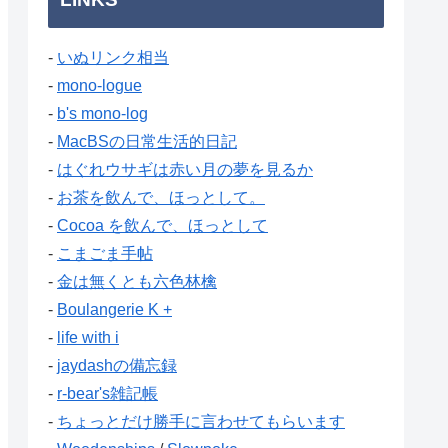
-
いぬリンク相当
-
mono-logue
-
b's mono-log
-
MacBSの日常生活的日記
-
はぐれウサギは赤い月の夢を見るか
-
お茶を飲んで、ほっとして。
-
Cocoa を飲んで、ほっとして
-
こまごま手帖
-
金は無くとも六色林檎
-
Boulangerie K +
-
life with i
-
jaydashの備忘録
-
r-bear's雑記帳
-
ちょっとだけ勝手に言わせてもらいます