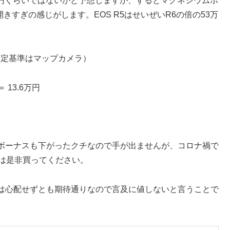
万円くらいではないかと予想しますが、するとマグネシウムボ
開きすぎの感じがします。EOS R5はせいぜいR6の倍の53万
算定基準はマップカメラ）
 13.6万円
ボーナスも下がったクチなので手が出ませんが、コロナ禍で
方は是非買ってください。
は心配せずとも期待通りなので言及に値しないと言うことで