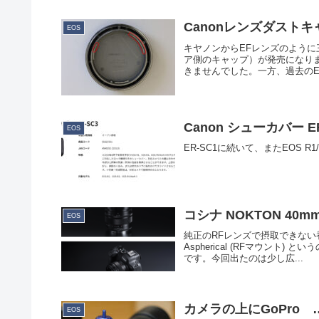
Canonレンズダストキャッ
EOS
キヤノンからEFレンズのように
ア側のキャップ）が発売になり
きませんでした。一方、過去のEF
Canon シューカバー ER
EOS
ER-SC1に続いて、またEOS 
コシナ NOKTON 40mm
EOS
純正のRFレンズで摂取できない養
Aspherical (RFマウン
です。今回出たのは少し広...
カメラの上にGoPro
EOS