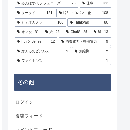
みんぽす/モノフェローズ
123
仕事
122
ケータイ
121
時計・カバン・靴
108
ビデオカメラ
103
ThinkPad
86
オフ会
81
旅
28
ClariS
25
星
13
Fuji X Series
12
消費電力・待機電力
9
かえるのピクルス
9
無線機
5
ファイナンス
1
その他
ログイン
投稿フィード
コメントフィード