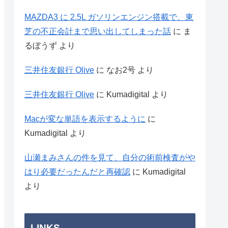
MAZDA3 に 2.5L ガソリンエンジン搭載で、東
芝の不正会計まで思い出してしまった話
に
ま
るぼうず
より
三井住友銀行 Olive
に
なお2号
より
三井住友銀行 Olive
に
Kumadigital
より
Macが変な単語を表示するように
に
Kumadigital
より
山瀬まみさんの件を見て、自分の術前検査がや
はり必要だったんだと再確認
に
Kumadigital
より
LINKS