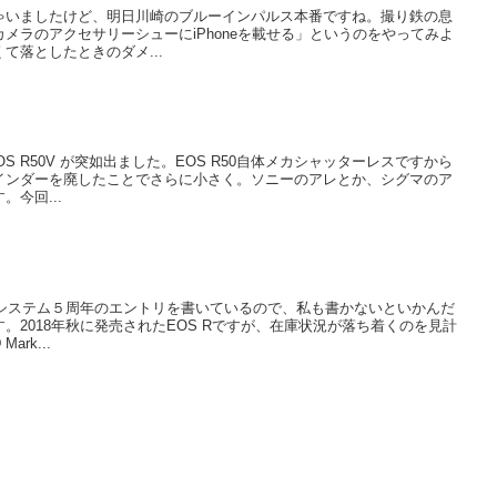
ゃいましたけど、明日川崎のブルーインパルス本番ですね。撮り鉄の息
メラのアクセサリーシューにiPhoneを載せる」というのをやってみよ
て落としたときのダメ...
EOS R50V が突如出ました。EOS R50自体メカシャッターレスですから
インダーを廃したことでさらに小さく。ソニーのアレとか、シグマのア
今回...
Rシステム５周年のエントリを書いているので、私も書かないといかんだ
。2018年秋に発売されたEOS Rですが、在庫状況が落ち着くのを見計
rk...