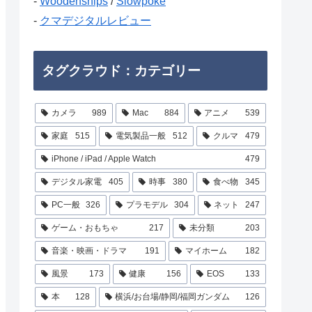
-
Woodenships
/
Slowpoke
-
クマデジタルレビュー
タグクラウド：カテゴリー
カメラ
989
Mac
884
アニメ
539
家庭
515
電気製品一般
512
クルマ
479
iPhone / iPad / Apple Watch
479
デジタル家電
405
時事
380
食べ物
345
PC一般
326
プラモデル
304
ネット
247
ゲーム・おもちゃ
217
未分類
203
音楽・映画・ドラマ
191
マイホーム
182
風景
173
健康
156
EOS
133
本
128
横浜/お台場/静岡/福岡ガンダム
126