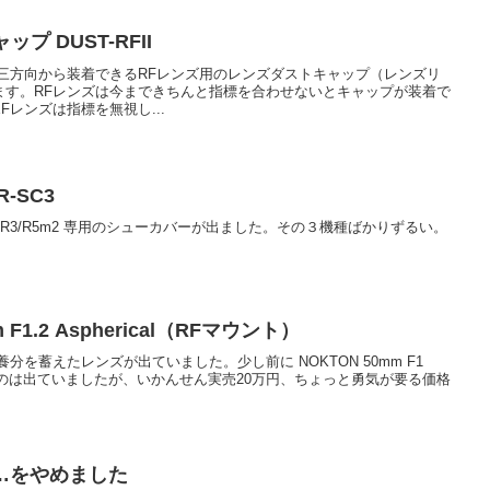
プ DUST-RFII
三方向から装着できるRFレンズ用のレンズダストキャップ（レンズリ
ます。RFレンズは今まできちんと指標を合わせないとキャップが装着で
レンズは指標を無視し...
-SC3
R1/R3/R5m2 専用のシューカバーが出ました。その３機種ばかりずるい。
 F1.2 Aspherical（RFマウント）
分を蓄えたレンズが出ていました。少し前に NOKTON 50mm F1
ト) というのは出ていましたが、いかんせん実売20万円、ちょっと勇気が要る価格
 …をやめました