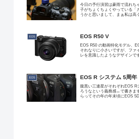
今日の予行演習は豪雨で流れち
子がちょくちょくやっている「カ
うかと思いまして、まぁ私は高く
EOS R50 V
EOS
EOS R50 の動画特化モデル、
それなりに小さいですが、ファ
レを意識したようなデザインです。
EOS R システム 5周年
EOS
腹黒い三連星がそれぞれEOS 
ろうなという義務感←で書きます
らってその年の年末頃にEOS 5D Ma