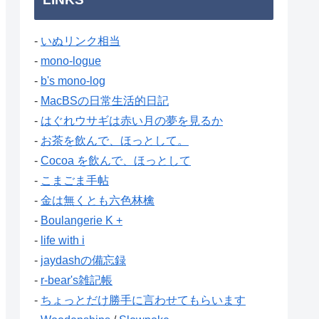
-
いぬリンク相当
-
mono-logue
-
b's mono-log
-
MacBSの日常生活的日記
-
はぐれウサギは赤い月の夢を見るか
-
お茶を飲んで、ほっとして。
-
Cocoa を飲んで、ほっとして
-
こまごま手帖
-
金は無くとも六色林檎
-
Boulangerie K +
-
life with i
-
jaydashの備忘録
-
r-bear's雑記帳
-
ちょっとだけ勝手に言わせてもらいます