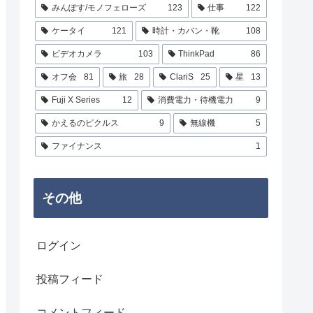
みんぽす/モノフェローズ
123
仕事
122
ケータイ
121
時計・カバン・靴
108
ビデオカメラ
103
ThinkPad
86
オフ会
81
旅
28
ClariS
25
星
13
Fuji X Series
12
消費電力・待機電力
9
かえるのピクルス
9
無線機
5
ファイナンス
1
その他
ログイン
投稿フィード
コメントフィード