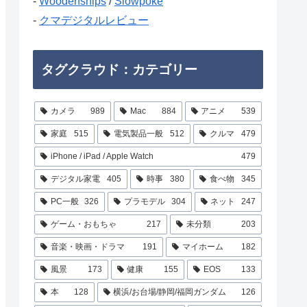
-
Woodenships
/
Slowpoke
-
クマデジタルレビュー
タグクラウド：カテゴリー
カメラ
989
Mac
884
アニメ
539
家庭
515
電気製品一般
512
クルマ
479
iPhone / iPad / Apple Watch
479
デジタル家電
405
時事
380
食べ物
345
PC一般
326
プラモデル
304
ネット
247
ゲーム・おもちゃ
217
未分類
203
音楽・映画・ドラマ
191
マイホーム
182
風景
173
健康
155
EOS
133
本
128
横浜/お台場/静岡/福岡ガンダム
126