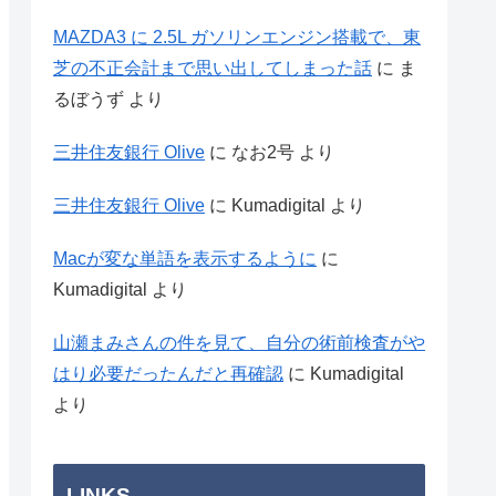
MAZDA3 に 2.5L ガソリンエンジン搭載で、東
芝の不正会計まで思い出してしまった話
に
ま
るぼうず
より
三井住友銀行 Olive
に
なお2号
より
三井住友銀行 Olive
に
Kumadigital
より
Macが変な単語を表示するように
に
Kumadigital
より
山瀬まみさんの件を見て、自分の術前検査がや
はり必要だったんだと再確認
に
Kumadigital
より
LINKS