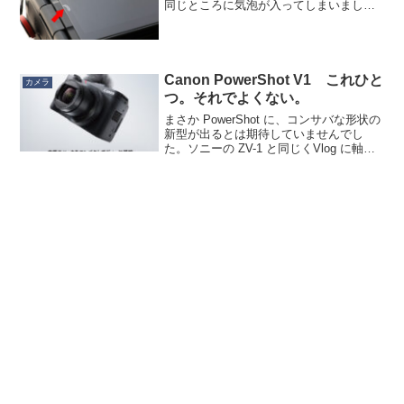
同じところに気泡が入ってしまいまし
て。GRAMAS高いのに……悲しい……。
これ、立て続けに２枚の GRAMAS が同
じところに気泡が入るって、本体側に僅
かな歪みが...
Canon PowerShot V1 これひと
カメラ
つ。それでよくない。
まさか PowerShot に、コンサバな形状の
新型が出るとは期待していませんでし
た。ソニーの ZV-1 と同じくVlog に軸足
を置いた PowerShot V1。正直、Vlogに軸
足とかはどうでもよくて、自分が愛用し
ているPowerSh...