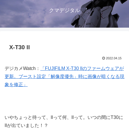
クマデジタル
X-T30 II
2022.04.15
デジカメWatch：
「FUJIFILM X-T30 IIのファームウェアが
更新。ブースト設定「解像度優先」時に画像が暗くなる現
象を修正」
いやちょっと待って、IIって何、IIって。いつの間にT30に
IIが出ていました！？