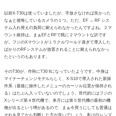
以前X-T30は使っていましたが、手放さなければ良かった
なぁと後悔しているカメラの１つ。ただ、EF → RF シス
テム入れ替えの負荷に耐えられなかったんですよね。２マ
ウント維持は。まぁEFとRFで既に２マウントな訳です
が。フジのXマウントがミラクルワールド過ぎて導入した
ばかりのRFシステムが放置されることに耐えられなかっ
たというのもあります。
そのT30が、作秋にT30 IIになっていたようです。中身は
マイナーチェンジモデルらしく、X-S10で導入された新操
作系（最後に操作したメニューのカーソル位置が保持され
る）はたぶん入っていないのでしょう。世代的にはフジの
Xシリーズ第４世代機で、来月には第５世代機の最初の機
種が出るという噂があるので、まぁ今買うにしても普通は
それを見てから判断した方が良いでしょう。私は白レンズ