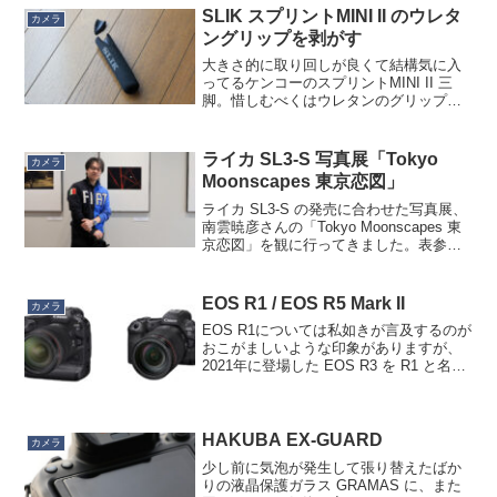
SLIK スプリントMINI II のウレタ
カメラ
ングリップを剥がす
大きさ的に取り回しが良くて結構気に入
ってるケンコーのスプリントMINI II 三
脚。惜しむべくはウレタンのグリップの
感触がモソモソしていること。グリップ
として特段変わった感触ではないので、
私が単にウレタングリップが苦手なだけ
ライカ SL3-S 写真展「Tokyo
カメラ
です。とはいえ、...
Moonscapes 東京恋図」
ライカ SL3-S の発売に合わせた写真展、
南雲暁彦さんの「Tokyo Moonscapes 東
京恋図」を観に行ってきました。表参道
の大通り、街全体がうちの娘の香水みた
いな匂いがしてて、アウェイ感がすごく
て（笑。この春から仕事の上でだけ港
EOS R1 / EOS R5 Mark II
カメラ
区...
EOS R1については私如きが言及するのが
おこがましいような印象がありますが、
2021年に登場した EOS R3 を R1 と名乗
るかどうかは悩んだんでしょうねぇ。そ
こには当然Sony α1の存在があるわけ
で、オリンピックイヤーに絡めたいと...
HAKUBA EX-GUARD
カメラ
少し前に気泡が発生して張り替えたばか
りの液晶保護ガラス GRAMAS に、また