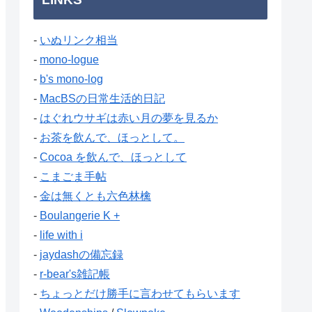
-
いぬリンク相当
-
mono-logue
-
b's mono-log
-
MacBSの日常生活的日記
-
はぐれウサギは赤い月の夢を見るか
-
お茶を飲んで、ほっとして。
-
Cocoa を飲んで、ほっとして
-
こまごま手帖
-
金は無くとも六色林檎
-
Boulangerie K +
-
life with i
-
jaydashの備忘録
-
r-bear's雑記帳
-
ちょっとだけ勝手に言わせてもらいます