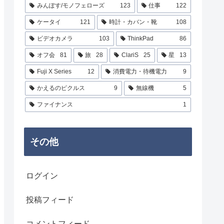
みんぽす/モノフェローズ
123
仕事
122
ケータイ
121
時計・カバン・靴
108
ビデオカメラ
103
ThinkPad
86
オフ会
81
旅
28
ClariS
25
星
13
Fuji X Series
12
消費電力・待機電力
9
かえるのピクルス
9
無線機
5
ファイナンス
1
その他
ログイン
投稿フィード
コメントフィード