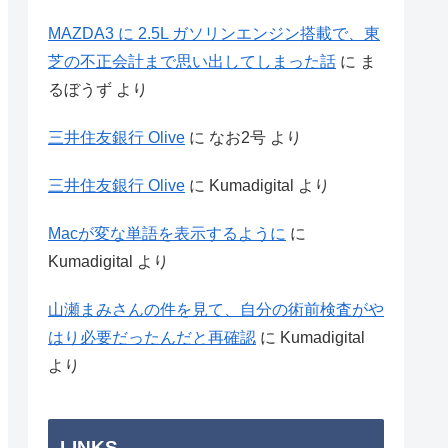
MAZDA3 に 2.5L ガソリンエンジン搭載で、東
芝の不正会計まで思い出してしまった話
に
ま
るぼうず
より
三井住友銀行 Olive
に
なお2号
より
三井住友銀行 Olive
に
Kumadigital
より
Macが変な単語を表示するように
に
Kumadigital
より
山瀬まみさんの件を見て、自分の術前検査がや
はり必要だったんだと再確認
に
Kumadigital
より
LINKS