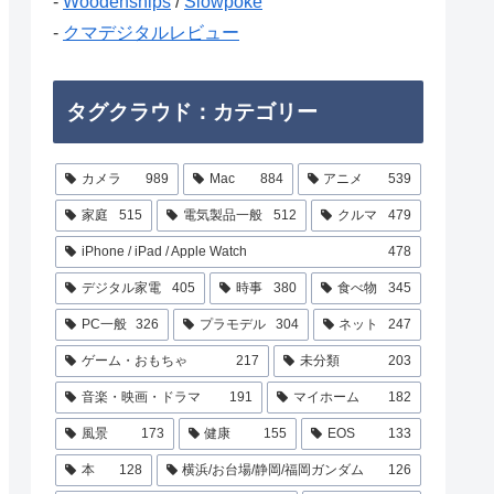
-
Woodenships
/
Slowpoke
-
クマデジタルレビュー
タグクラウド：カテゴリー
カメラ
989
Mac
884
アニメ
539
家庭
515
電気製品一般
512
クルマ
479
iPhone / iPad / Apple Watch
478
デジタル家電
405
時事
380
食べ物
345
PC一般
326
プラモデル
304
ネット
247
ゲーム・おもちゃ
217
未分類
203
音楽・映画・ドラマ
191
マイホーム
182
風景
173
健康
155
EOS
133
本
128
横浜/お台場/静岡/福岡ガンダム
126