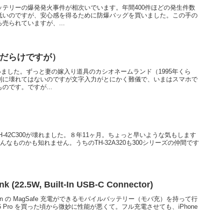
テリーの爆発発火事件が相次いでいます。年間400件ほどの発生件数
低いのですが、安心感を得るために防爆バッグを買いました。この手の
ろ売られていますが、...
欠点だらけですが）
 を買いました。ずっと妻の嫁入り道具のカシオネームランド（1995年くら
別に壊れてはないのですが文字入力がとにかく難儀で、いまはスマホで
のです。ですが...
TH-42C300が壊れました。８年11ヶ月。ちょっと早いような気もします
んなものかも知れません。うちのTH-32A320も300シリーズの仲間です
k (22.5W, Built-In USB-C Connector)
in の MagSafe 充電ができるモバイルバッテリー（モバ充）を持って行
16 Pro を買った頃から微妙に性能が悪くて。フル充電させても、iPhone