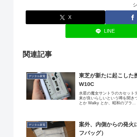
X
LINE
関連記事
東芝が新たに起こした携帯
デジタル家電
W10C
水星の魔女サントラのカセット
来が良いらしいという噂を聞きつけ、買
とか Walky とか、昭和のブラ...
案外、内側からの発火に
デジタル家電
フバッグ）