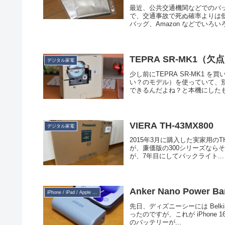
最近、公共交通機関などでのバッ
で、交通事故で死ぬ確率よりは
バッグ、Amazon などでいろい
TEPRA SR-MK1（
デジタル家電
少し前にTEPRA SR-MK1
い？のモデル）を使っていて、
できるんだよね？と本機にしたも
VIERA TH-43MX800
デジタル家電
2015年3月に購入した実家用の
が、廉価版の300シリーズならそ
が、7年目にしてバックライト...
Anker Nano Power Ban
iPhone / iPad / Apple Watch
先日、ディズニーシーには Belk
ったのですが、これが iPhone 
のバッテリーが...