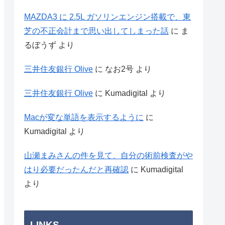
MAZDA3 に 2.5L ガソリンエンジン搭載で、東
芝の不正会計まで思い出してしまった話
に
ま
るぼうず
より
三井住友銀行 Olive
に
なお2号
より
三井住友銀行 Olive
に
Kumadigital
より
Macが変な単語を表示するように
に
Kumadigital
より
山瀬まみさんの件を見て、自分の術前検査がや
はり必要だったんだと再確認
に
Kumadigital
より
LINKS