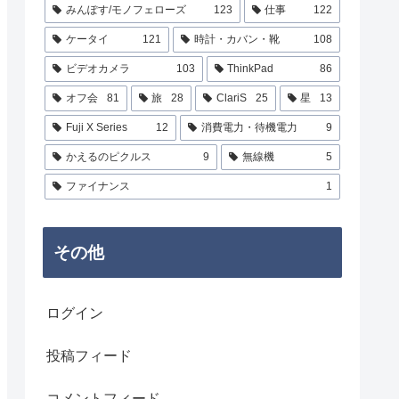
みんぽす/モノフェローズ
123
仕事
122
ケータイ
121
時計・カバン・靴
108
ビデオカメラ
103
ThinkPad
86
オフ会
81
旅
28
ClariS
25
星
13
Fuji X Series
12
消費電力・待機電力
9
かえるのピクルス
9
無線機
5
ファイナンス
1
その他
ログイン
投稿フィード
コメントフィード