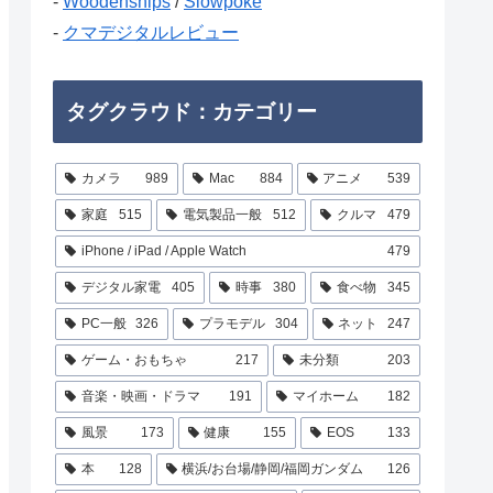
-
Woodenships
/
Slowpoke
-
クマデジタルレビュー
タグクラウド：カテゴリー
カメラ
989
Mac
884
アニメ
539
家庭
515
電気製品一般
512
クルマ
479
iPhone / iPad / Apple Watch
479
デジタル家電
405
時事
380
食べ物
345
PC一般
326
プラモデル
304
ネット
247
ゲーム・おもちゃ
217
未分類
203
音楽・映画・ドラマ
191
マイホーム
182
風景
173
健康
155
EOS
133
本
128
横浜/お台場/静岡/福岡ガンダム
126