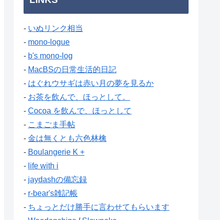
-
いぬリンク相当
-
mono-logue
-
b's mono-log
-
MacBSの日常生活的日記
-
はぐれウサギは赤い月の夢を見るか
-
お茶を飲んで、ほっとして。
-
Cocoa を飲んで、ほっとして
-
こまごま手帖
-
金は無くとも六色林檎
-
Boulangerie K +
-
life with i
-
jaydashの備忘録
-
r-bear's雑記帳
-
ちょっとだけ勝手に言わせてもらいます