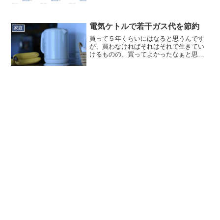
て日立が一部家電品の定価販売を進める
という話がありましたが、ヨドバシでは
こうなってるんですね。ポイント０％！
Apple製品やゲーム...
電気ケトルで若干ガス代を節約
家庭
買って５年くらいにはなると思うんです
が、買わなければそれはそれで生きてい
けるものの、買ってよかったなぁと思う
ものの１つです。電気ケトル。コップ１
杯の水を数十秒で沸騰させられるもので
す。これ何がいいかって、コーヒー１～
２杯飲む時に本当にお湯を...