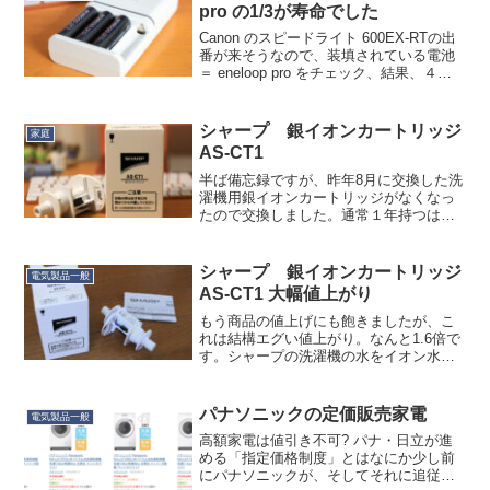
pro の1/3が寿命でした
Canon のスピードライト 600EX-RTの出
番が来そうなので、装填されている電池
＝ eneloop pro をチェック、結果、４本
中１本が充電前のチェックでエラーにな
りました。もう手元の eneloop pro も寿
命を迎える頃か…と...
シャープ 銀イオンカートリッジ
家庭
AS-CT1
半ば備忘録ですが、昨年8月に交換した洗
濯機用銀イオンカートリッジがなくなっ
たので交換しました。通常１年持つはず
ですが、10ヶ月でした。というのも、我
が家では洗濯は週13回（週１回くらいは
１日１回ですみ、あとは１日２回）くら
シャープ 銀イオンカートリッジ
電気製品一般
いが平均なので、水...
AS-CT1 大幅値上がり
もう商品の値上げにも飽きましたが、こ
れは結構エグい値上がり。なんと1.6倍で
す。シャープの洗濯機の水をイオン水に
するアダプターのカートリッジ。効果を
実感するのでつい買ってしまいます
が…。昨年４月→3,140円今年７月
パナソニックの定価販売家電
電気製品一般
→5,030円（160%...
高額家電は値引き不可? パナ・日立が進
める「指定価格制度」とはなにか少し前
にパナソニックが、そしてそれに追従し