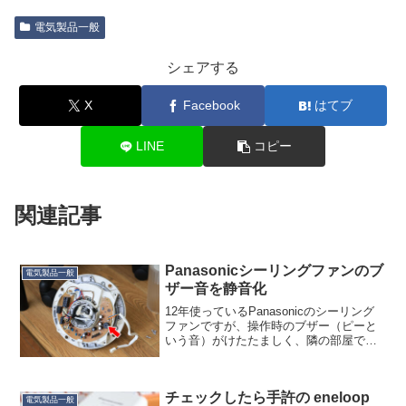
電気製品一般
シェアする
X
Facebook
はてブ
LINE
コピー
関連記事
Panasonicシーリングファンのブ
電気製品一般
ザー音を静音化
12年使っているPanasonicのシーリング
ファンですが、操作時のブザー（ピーと
いう音）がけたたましく、隣の部屋で寝
ているとその音で目が覚めてしまうこと
もあるほどです。かなり高い天井や広い
部屋で使うことを前提にしているのでし
チェックしたら手許の eneloop
ょう。これをか...
電気製品一般