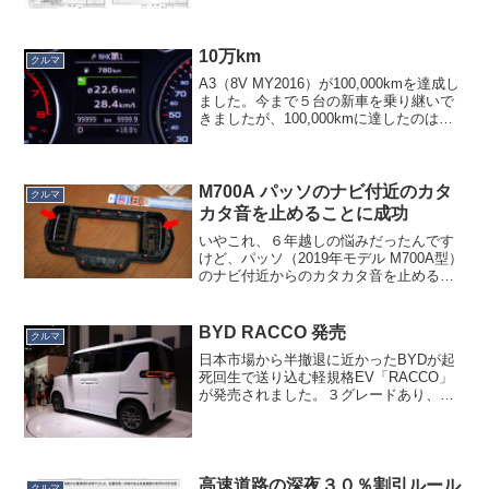
と比べれば優秀です。コメント欄で「ス
チームクリーニングも不要」とアドバイ
スいただいたので、次回はスチームクリ
ーニン...
10万km
クルマ
A3（8V MY2016）が100,000kmを達成し
ました。今まで５台の新車を乗り継いで
きましたが、100,000kmに達したのは初
めてです。シビックフェリオ（4万kmく
らい？）、USアコードクーペ（確か6万
kmくらい？）、USインスパイ...
M700A パッソのナビ付近のカタ
クルマ
カタ音を止めることに成功
いやこれ、６年越しの悩みだったんです
けど、パッソ（2019年モデル M700A型）
のナビ付近からのカタカタ音を止めるこ
とに成功しました。原因はエアコンルー
バーでした。横方向の桟が左右にカタカ
タ触れていたのが原因で、しかしこの部
BYD RACCO 発売
クルマ
材は上下にスイ...
日本市場から半撤退に近かったBYDが起
死回生で送り込む軽規格EV「RACCO」
が発売されました。３グレードあり、価
格は214.5万円、239.8万円、249.7万円と
のこと。一番下のグレードは補助金込み
だと199万円になるようです。かなり日...
高速道路の深夜３０％割引ルール
クルマ