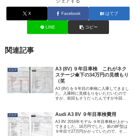
シェアする
X
Facebook
はてブ
LINE
コピー
関連記事
A3 (8V) ９年目車検 これがネク
クルマ
ステージ傘下の34万円の見積もり
（笑
A3 (8V) を９年目の車検に入庫してきまし
た。入庫時に見積もりをいただいたので
すが、前回もそうだったんですが今回も
清々しいくらいのぼったくり見積もりで
して。34万wwwいらないものがてんこ盛
りで笑ってしまいましたので、ここに晒
Audi A3 8V ９年目車検費用
クルマ
しておきま...
A3 8V 2016年モデル ９年目車検が上がっ
てきました。16万円でした。前の8P型は
９年目で27万円かかっていたので、それ