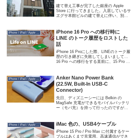
建て替え工事が完了した銀座の Apple
Store に行ってきました。入居しているサ
ヱグサ本館ビルの建て替えに伴い、別の
場所の仮店舗でおよそ 3 年ほど営業して
いたものが、今回ようやく戻ってきた形
です。仮店舗のほうは非常にシンプルな
iPhone 16 Pro への移行時に
iPhone / iPad / Apple Watch
作りで...
LINE のトーク履歴をロストした
話
iPhone 16 Proにした際、LINEのトーク履
歴の引き継ぎに失敗してしまいまして…
16 Pro への移行をする直前に、15 Pro の
LINE内に 「iCloudバックアップ」という
機能があることを知り、ONにしました。
そしていざ...
Anker Nano Power Bank
iPhone / iPad / Apple Watch
(22.5W, Built-In USB-C
Connector)
先日、ディズニーシーには Belkin の
MagSafe 充電ができるモバイルバッテリ
ー（モバ充）を持って行ったのですが、
これが iPhone 16 Pro を買った頃から微
妙に性能が悪くて。フル充電させても、
iPhone のバッテリーが...
iMac 色の、USB4ケーブル
iPhone / iPad / Apple Watch
iPhone 15 Pro / Pro Max に付属するケー
ブルはあくまで充電用、高速通信ができ