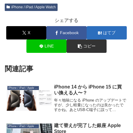
iPhone / iPad / Apple Watch
シェアする
X
Facebook
はてブ
LINE
コピー
関連記事
iPhone 14 から iPhone 15 に買
iPhone / iPad / Apple Watch
い換える人〜？
年々地味になる iPhone のアップデートで
すが、少し軽量になったのは良かったで
すかね。あとUSB-C端子に誤って
Lightningケーブルを突っ込んだらやはり
中央の端子が破損するんですかね。「オ
トーサンのiPhone、バッテリーなさそ
建て替えが完了した銀座 Apple
iPhone / iPad / Apple Watch
う...
Store