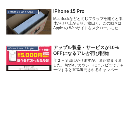
ゃないと見にくいだろう…というところ
が黒文字だったり、その逆もあったり。
背景に合わせてダイナミックに文字色を
iPhone 15 Pro
iPhone / iPad / Apple Watch
変えているところでう...
MacBookなどと同じフラップを開くと本
体がせり上がる箱。娘曰く、この動きは
Apple の Webサイトをスクロールしたと
きの動きにも通じる印象があるとのこ
と。封印シールにはブラックライトで見
えるiPhoneの文字とバーコード。付属の
U...
アップル製品・サービスが10%
iPhone / iPad / Apple Watch
OFFになるアレが再び開始
年２～３回はやりますが、また始まりま
した。Appleアカウントにコンビニでチャ
ージすると10%還元されるキャンペー
ン。ファミマ、セブン、ローソンでやっ
ていますが、セブンのみ nanaco 経由で
クレカでチャージできます。ただしクレ
カから n...