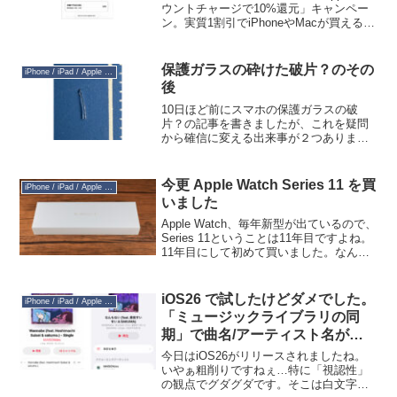
ウントチャージで10%還元」キャンペー
ン。実質1割引でiPhoneやMacが買えると
あって大人気ですが、実は大きな「罠」
が隠されているのをご存知でしょうか？
それは、「注文時には『翌日配送』と表
保護ガラスの砕けた破片？のその
iPhone / iPad / Apple Watch
示され...
後
10日ほど前にスマホの保護ガラスの破
片？の記事を書きましたが、これを疑問
から確信に変える出来事が２つありまし
た。ひとつは、ダイニングテーブルの息
子の席のテーブルの上から同じような破
片が２つ出てきたことと、もうひとつ
今更 Apple Watch Series 11 を買
iPhone / iPad / Apple Watch
は、TikTokで娘と同じ...
いました
Apple Watch、毎年新型が出ているので、
Series 11ということは11年目ですよね。
11年目にして初めて買いました。なんで
も新しいものに飛びつくクマデジにして
はずいぶん奥手です。ヨドバシカメラで
２年間、ポイントを貯めて買いました...
iOS26 で試したけどダメでした。
iPhone / iPad / Apple Watch
「ミュージックライブラリの同
期」で曲名/アーティスト名が英
語表記になる問題
今日はiOS26がリリースされましたね。
いやぁ粗削りですねぇ…特に「視認性」
の観点でグダグダです。そこは白文字じ