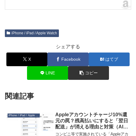
iPhone / iPad / Apple Watch
シェアする
X
Facebook
はてブ
LINE
コピー
関連記事
Appleアカウントチャージ10%還
iPhone / iPad / Apple Watch
元の罠？残高払いにすると「翌日
配送」が消える理由と対策（AI生
成記事）
コンビニ等で実施されている「Appleアカ