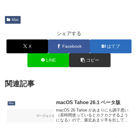
Mac
シェアする
X
Facebook
はてブ
LINE
コピー
関連記事
macOS Tahoe 26.1 ベータ版
Mac
macOS 26 Tahoe があまりにも調子悪い
（長時間使っているとカクカクするよう
になる）ので、最近あまり手を出してい
なかった次期ベータ版を入れてみまし
た。ただ調子良い理由はなんとなくわか
っていて、起動時に読み込まれる常駐ソ