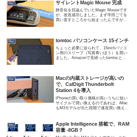
フト類を全て...
サイレントMagic Mouse 完成
Mac
静音化を目論んでいたMagic Mouseです
が、改造成功しました。まず半田ごてを
買い直すところから始まったんですが…
これは太洋電気産業のPX-280という「鉛
フリーはんだ対応デジタル温調はんだこ
て」で、今まで半田ごてステーション
（コント...
tomtoc パソコンケース 15インチ
Mac
ちょっと必要に迫られて、15inchパソコ
ン用のスリーブ（写真青いほう）を買い
ました。Amazonで見繕ったtomtocとい
うブランドの製品。写真黒い方の Incase
(Incase 13インチ City Sleeve for
MacBo...
Macの内蔵ストレージが高いの
Mac
で、CalDigit Thunderbolt
Station 4を導入
iPhoneの買い取り価格が高いうちに短い
サイクルで買い換えるのであれば、iMac
もM3モデルが出た段階で速攻買い換える
べきなんです。ですが、いかんせん高す
ぎます。若干バーゲン価格気味だったM1
モデルと比較して、バーゲン価格でなく
Apple Intelligence 搭載で、RAM
Mac
なり、かつ...
容量 -8GB？