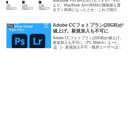
MacBook Pro M4も出たんですが、それ
より、MacBook AirのRAMが価格据え置
きで＋8GBになったとか…これで現行型
のMacでRAMが8GBの機種がなくなり、
すべて16GB～となりました。どうしてこ
ういうことをしているかと...
Adobe CCフォトプラン(20GB)が
Mac
値上げ。新規加入も不可に
Adobe CCフォトプラン(20GB)が値上げ。
新規加入も不可に（PC Watch）えー(；
´Д｀)・新規加入不可・既存ユーザーは
1,180円→1,780円へ（年間14,160円
→21,360円）何言っても覆ることはない
んだろうけどさ、A...