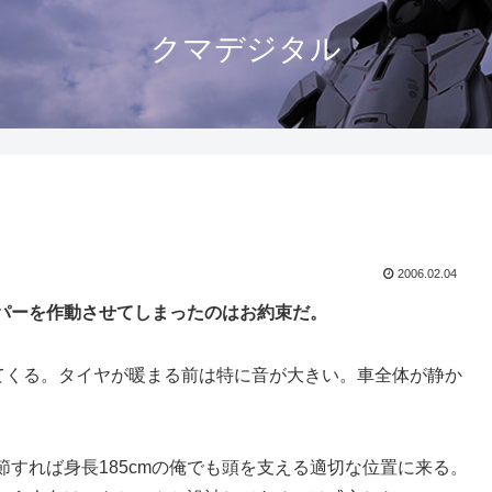
クマデジタル
2006.02.04
パーを作動させてしまったのはお約束だ。
ってくる。タイヤが暖まる前は特に音が大きい。車全体が静か
すれば身長185cmの俺でも頭を支える適切な位置に来る。