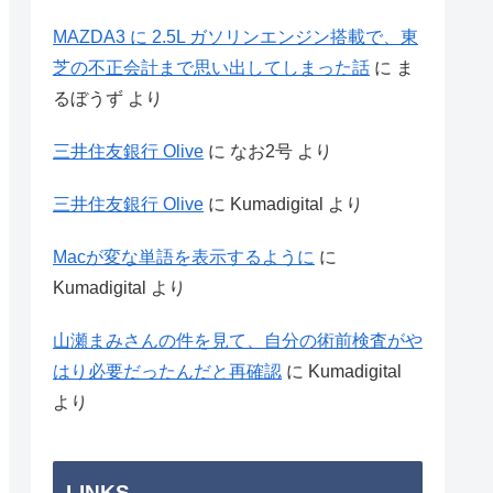
MAZDA3 に 2.5L ガソリンエンジン搭載で、東
芝の不正会計まで思い出してしまった話
に
ま
るぼうず
より
三井住友銀行 Olive
に
なお2号
より
三井住友銀行 Olive
に
Kumadigital
より
Macが変な単語を表示するように
に
Kumadigital
より
山瀬まみさんの件を見て、自分の術前検査がや
はり必要だったんだと再確認
に
Kumadigital
より
LINKS