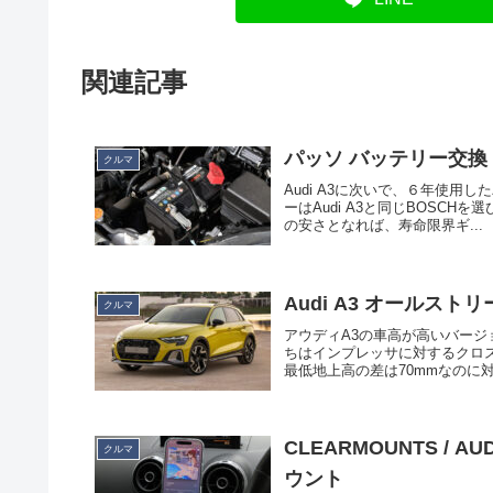
関連記事
パッソ バッテリー交換
クルマ
Audi A3に次いで、６年使用し
ーはAudi A3と同じBOSC
の安さとなれば、寿命限界ギ...
Audi A3 オールスト
クルマ
アウディA3の車高が高いバー
ちはインプレッサに対するクロ
最低地上高の差は70mmなのに対
CLEARMOUNTS / 
クルマ
ウント