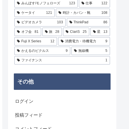
みんぽす/モノフェローズ
123
仕事
122
ケータイ
121
時計・カバン・靴
108
ビデオカメラ
103
ThinkPad
86
オフ会
81
旅
28
ClariS
25
星
13
Fuji X Series
12
消費電力・待機電力
9
かえるのピクルス
9
無線機
5
ファイナンス
1
その他
ログイン
投稿フィード
コメントフィード