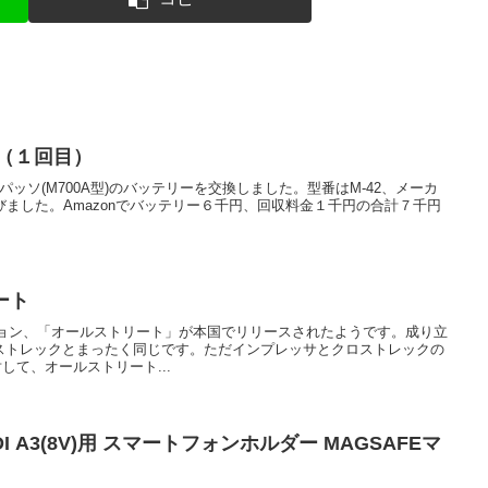
（１回目）
たパッソ(M700A型)のバッテリーを交換しました。型番はM-42、メーカ
Hを選びました。Amazonでバッテリー６千円、回収料金１千円の合計７千円
リート
ジョン、「オールストリート」が本国でリリースされたようです。成り立
ストレックとまったく同じです。ただインプレッサとクロストレックの
して、オールストリート...
AUDI A3(8V)用 スマートフォンホルダー MAGSAFEマ