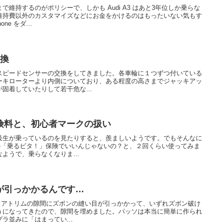
維持するのがポリシーで、しかも Audi A3 はあと3年位しか乗らな
維持費以外のカスタマイズなどにお金をかけるのはもったいない気もす
e をダ...
交換
スピードセンサーの交換をしてきました。各車輪に１つずつ付いている
ーキローターより内側についており、ある程度の高さまでジャッキアッ
固着していたりして若干危な...
険料と、初心者マークの扱い
級生が乗っているのを見たりすると、羨ましいようです。でもそんなに
円の「乗るピタ！」保険でいいんじゃないの？と、２回くらい使ってみま
ようで、乗らなくなりま...
が引っかかるんです…
ど、ドアトリムの隙間にズボンの縫い目が引っかかって、いずれズボン破け
うになってきたので、隙間を埋めました。パッソは本当に簡単に作られ
ラ並みに「はまってい...