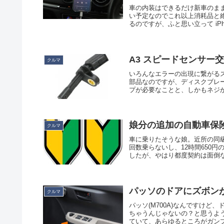
車の内装はできるだけ新車のままで
い予定なのでこれ以上消耗品と
るのですが、ふと思い立って iPhon
A3 スピードセンサー
クルマ
いろんなエラーの出現に繋がる
部品なのですが、ディスクブレ
プが必要なことと、しかもネジが
娘分の追加の自動車保
クルマ
車に乗りたそうな娘。近所の同
回数乗らないし、12時間650
したが、やはり都度契約は面倒な
パッソのドアにズボン
クルマ
パッソ(M700A)なんですけ
ちゃうんじゃないの？と思うよ
ていて、あらゆるところがガンプ