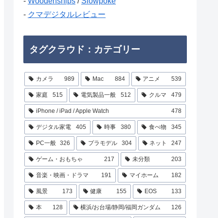
-
Woodenships
/
Slowpoke
-
クマデジタルレビュー
タグクラウド：カテゴリー
カメラ
989
Mac
884
アニメ
539
家庭
515
電気製品一般
512
クルマ
479
iPhone / iPad / Apple Watch
478
デジタル家電
405
時事
380
食べ物
345
PC一般
326
プラモデル
304
ネット
247
ゲーム・おもちゃ
217
未分類
203
音楽・映画・ドラマ
191
マイホーム
182
風景
173
健康
155
EOS
133
本
128
横浜/お台場/静岡/福岡ガンダム
126