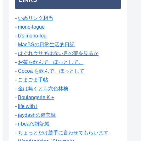
-
いぬリンク相当
-
mono-logue
-
b's mono-log
-
MacBSの日常生活的日記
-
はぐれウサギは赤い月の夢を見るか
-
お茶を飲んで、ほっとして。
-
Cocoa を飲んで、ほっとして
-
こまごま手帖
-
金は無くとも六色林檎
-
Boulangerie K +
-
life with i
-
jaydashの備忘録
-
r-bear's雑記帳
-
ちょっとだけ勝手に言わせてもらいます