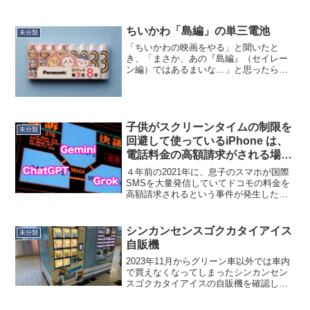
めだから）GPSソーラー時計の実態だよ
ね、とは思いつつも、右上のボタン３秒
押しで強制GPS受信。すると、インジケ
ちいかわ「島編」の単三電池
未分類
ーターが「時...
「ちいかわの映画をやる」と聞いたと
き、「まさか、あの『島編』（セイレー
ン編）ではあるまいな…」と思ったらそ
のまさかだったので、衝撃を抑えられま
せんでした。さらに映画公式の情報を漁
ってみると、あの単三電池が公式通販で
売っていると聞いて…しかも...
子供がスクリーンタイムの制限を
未分類
回避して使っているiPhone は、
電話料金の高額請求がされる場合
がある
４年前の2021年に、息子のスマホが国際
SMSを大量発信していてドコモの料金を
高額請求されるという事件が発生したの
ですが、近年の対話型AIに通信ログと使
用状況の情報を入れてみたところ、原因
が判明しました。結論を先に書きます。
シンカンセンスゴクカタイアイス
未分類
スクリーンタイム...
自販機
2023年11月からグリーン車以外では車内
で買えなくなってしまったシンカンセン
スゴクカタイアイスの自販機を確認しま
した。これは新横浜駅なのですが、６号
車の前にありました。なんと裏にはサー