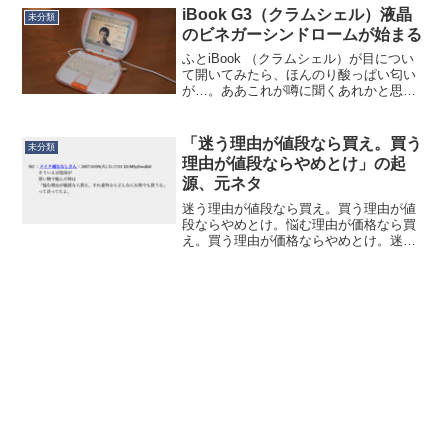
ティーワンが！しかもサーティーワンの
iBook G3（クラムシェル）液晶
未分類
方が高い！挑戦的だ...
のビネガーシンドロームが始まる
ふとiBook （クラムシェル）が目につい
て開いてみたら、ほんのり酸っぱい匂い
が…。ああこれが噂に聞くあれかと思っ
て画面を斜めに光にかざしてみると、や
はりビネガーシンドロームが始まってい
ました。まだ始まったばかりなので画面
「迷う理由が値段なら買え。買う
未分類
が見えないほどので...
理由が値段ならやめとけ」の起
源、元ネタ
迷う理由が値段なら買え。買う理由が値
段ならやめとけ。悩む理由が価格なら買
え。買う理由が価格ならやめとけ。迷う
理由が金額なら買え、買う理由が金額な
らやめとけ。などなど、派生格言は色々
あります。某インフルエンサーが2015年
の出版物に記載してい...