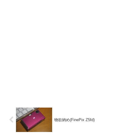
物欲納め(FinePix Z5fd)