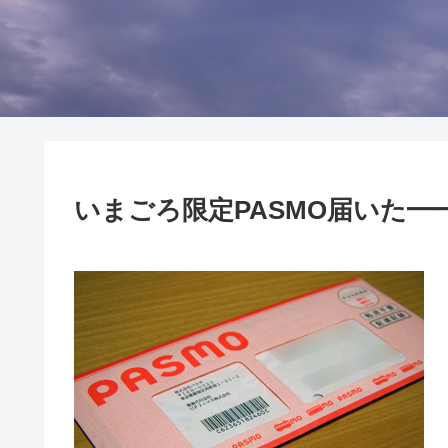
いまごろ限定PASMO届いた━━(