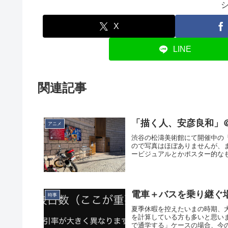
X
LINE
関連記事
「描く人、安彦良和」
アニメ
渋谷の松濤美術館にて開催中の
ので写真はほぼありませんが、
ービジュアルとかポスター的なも
電車＋バスを乗り継ぐ
時事
夏季休暇を控えたいまの時期、
を計算している方も多いと思い
で通学する」ケースの場合、今の