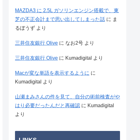
MAZDA3 に 2.5L ガソリンエンジン搭載で、東
芝の不正会計まで思い出してしまった話
に
ま
るぼうず
より
三井住友銀行 Olive
に
なお2号
より
三井住友銀行 Olive
に
Kumadigital
より
Macが変な単語を表示するように
に
Kumadigital
より
山瀬まみさんの件を見て、自分の術前検査がや
はり必要だったんだと再確認
に
Kumadigital
より
LINKS