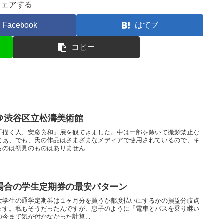
シェアする
Facebook
はてブ
コピー
＠渋谷区立松濤美術館
「描く人、安彦良和」展を観てきました。中は一部を除いて撮影禁止な
まぁ、でも、氏の作品はさまざまなメディアで使用されているので、キ
のは初見のものはありません...
場合の学生定期券の最安パターン
大学生の通学定期券は１ヶ月分を買うか都度払いにするかの損益分岐点
ます。私もそうだったんですが、息子のように「電車とバスを乗り継い
今まで気が付かなかった計算...