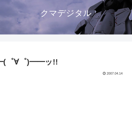
クマデジタル
゜∀゜)━━ッ!!
2007.04.14