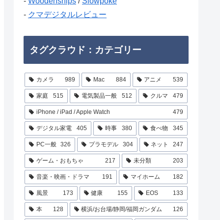
-
Woodenships
/
Slowpoke
-
クマデジタルレビュー
タグクラウド：カテゴリー
カメラ
989
Mac
884
アニメ
539
家庭
515
電気製品一般
512
クルマ
479
iPhone / iPad / Apple Watch
479
デジタル家電
405
時事
380
食べ物
345
PC一般
326
プラモデル
304
ネット
247
ゲーム・おもちゃ
217
未分類
203
音楽・映画・ドラマ
191
マイホーム
182
風景
173
健康
155
EOS
133
本
128
横浜/お台場/静岡/福岡ガンダム
126