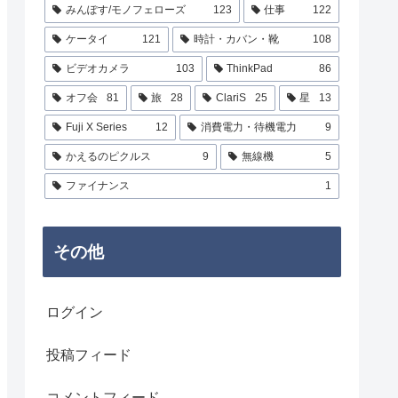
みんぽす/モノフェローズ
123
仕事
122
ケータイ
121
時計・カバン・靴
108
ビデオカメラ
103
ThinkPad
86
オフ会
81
旅
28
ClariS
25
星
13
Fuji X Series
12
消費電力・待機電力
9
かえるのピクルス
9
無線機
5
ファイナンス
1
その他
ログイン
投稿フィード
コメントフィード