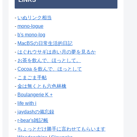
-
いぬリンク相当
-
mono-logue
-
b's mono-log
-
MacBSの日常生活的日記
-
はぐれウサギは赤い月の夢を見るか
-
お茶を飲んで、ほっとして。
-
Cocoa を飲んで、ほっとして
-
こまごま手帖
-
金は無くとも六色林檎
-
Boulangerie K +
-
life with i
-
jaydashの備忘録
-
r-bear's雑記帳
-
ちょっとだけ勝手に言わせてもらいます