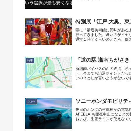
特別展「江戸 大奥」東
時事
妻に「最近美術館に興味がある
行ってきました。暑いのがイヤ
通常１時間くらいのところ、倍の
「道の駅 湘南ちがさ
時事
新湘南バイパスの西の終点、茅ヶ
ト、今までも渋滞ポイントだっ
いの？としか言いようがないです
ソニーホンダモビリティ
クルマ
先日のホンダの何車種かの電気
AFEELA も開発中止になると
および、生産ラインが使えなくな