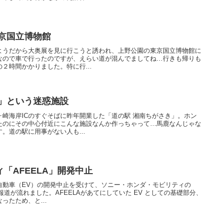
京国立博物館
ようだから大奥展を見に行こうと誘われ、上野公園の東京国立博物館に
なので車で行ったのですが、えらい道が混んでましてね…行きも帰りも
２時間かかりました。特に行...
き」という迷惑施設
崎海岸ICのすぐそばに昨年開業した「道の駅 湘南ちがさき」。ホン
たのにその中心付近にこんな施設なんか作っちゃって…馬鹿なんじゃな
。道の駅に用事がない人も...
「AFEELA」開発中止
自動車（EV）の開発中止を受けて、ソニー・ホンダ・モビリティの
の報道が流れました。AFEELAがあてにしていた EV としての基礎部分、
ったため、と...