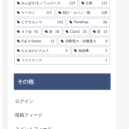
みんぽす/モノフェローズ
123
仕事
122
ケータイ
121
時計・カバン・靴
108
ビデオカメラ
103
ThinkPad
86
オフ会
81
旅
28
ClariS
25
星
13
Fuji X Series
12
消費電力・待機電力
9
かえるのピクルス
9
無線機
5
ファイナンス
1
その他
ログイン
投稿フィード
コメントフィード