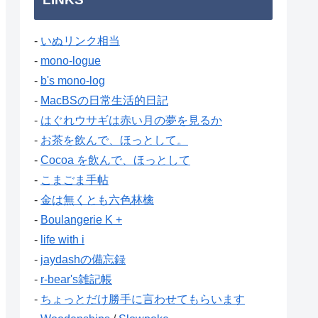
-
いぬリンク相当
-
mono-logue
-
b's mono-log
-
MacBSの日常生活的日記
-
はぐれウサギは赤い月の夢を見るか
-
お茶を飲んで、ほっとして。
-
Cocoa を飲んで、ほっとして
-
こまごま手帖
-
金は無くとも六色林檎
-
Boulangerie K +
-
life with i
-
jaydashの備忘録
-
r-bear's雑記帳
-
ちょっとだけ勝手に言わせてもらいます