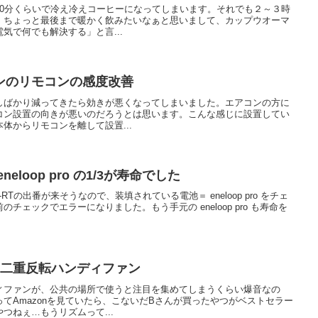
30分くらいで冷え冷えコーヒーになってしまいます。それでも２～３時
、ちょっと最後まで暖かく飲みたいなぁと思いまして、カップウオーマ
気で何でも解決する」と言...
ンのリモコンの感度改善
しばかり減ってきたら効きが悪くなってしまいました。エアコンの方に
コン設置の向きが悪いのだろうとは思います。こんな感じに設置してい
体からリモコンを離して設置...
loop pro の1/3が寿命でした
X-RTの出番が来そうなので、装填されている電池＝ eneloop pro をチェ
チェックでエラーになりました。もう手元の eneloop pro も寿命を
付き二重反転ハンディファン
ィファンが、公共の場所で使うと注目を集めてしまうくらい爆音なの
てAmazonを見ていたら、こないだBさんが買ったやつがベストセラー
つねぇ…もうリズムって...