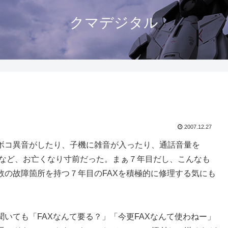
クマデジタル
2007.12.27
コボコ異音がしたり、子機に雑音が入ったり、通話音量を
るなど、お亡くなり寸前だった。まぁ７年目だし、こんなも
数の故障箇所を持つ７年目のFAXを積極的に修理する気にも
聞いても「FAXなんて要る？」「今更FAXなんて使わねー」