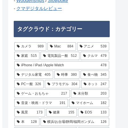
-
Woodenships
/
Slowpoke
-
クマデジタルレビュー
タグクラウド：カテゴリー
カメラ
989
Mac
884
アニメ
539
家庭
515
電気製品一般
512
クルマ
479
iPhone / iPad / Apple Watch
478
デジタル家電
405
時事
380
食べ物
345
PC一般
326
プラモデル
304
ネット
247
ゲーム・おもちゃ
217
未分類
203
音楽・映画・ドラマ
191
マイホーム
182
風景
173
健康
155
EOS
133
本
128
横浜/お台場/静岡/福岡ガンダム
126