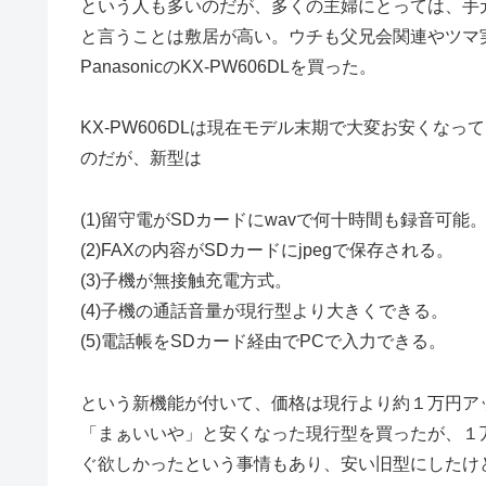
という人も多いのだが、多くの主婦にとっては、手
と言うことは敷居が高い。ウチも父兄会関連やツマ
PanasonicのKX-PW606DLを買った。
KX-PW606DLは現在モデル末期で大変お安くなっ
のだが、新型は
(1)留守電がSDカードにwavで何十時間も録音可能
(2)FAXの内容がSDカードにjpegで保存される。
(3)子機が無接触充電方式。
(4)子機の通話音量が現行型より大きくできる。
(5)電話帳をSDカード経由でPCで入力できる。
という新機能が付いて、価格は現行より約１万円ア
「まぁいいや」と安くなった現行型を買ったが、１
ぐ欲しかったという事情もあり、安い旧型にしたけ