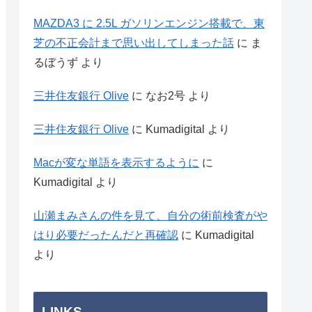
MAZDA3 に 2.5L ガソリンエンジン搭載で、東
芝の不正会計まで思い出してしまった話
に
ま
るぼうず
より
三井住友銀行 Olive
に
なお2号
より
三井住友銀行 Olive
に
Kumadigital
より
Macが変な単語を表示するように
に
Kumadigital
より
山瀬まみさんの件を見て、自分の術前検査がや
はり必要だったんだと再確認
に
Kumadigital
より
LINKS