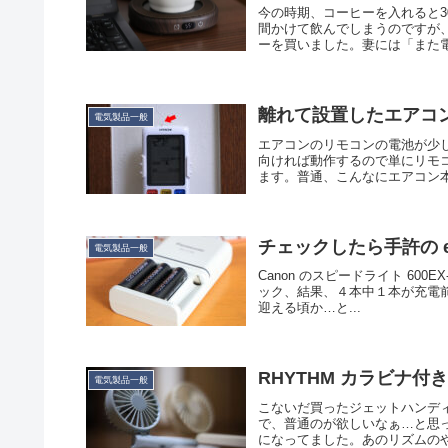
今の時期、コーヒーを入れると
間かけて飲んでしまうのですが
ーを買いました。妻には「また電
離れて設置したエアコ
電気製品一般
エアコンのリモコンの電池が少
向ければ動作するので単にリモ
ます。普通、こんなにエアコン本
チェックしたら手許の ene
電気製品一般
Canon のスピードライト 600E
ック、結果、４本中１本が充電前の
迎える頃か…と...
RHYTHM カラビナ
電気製品一般
こないだ買ったジェットハンデ
で、普通のが欲しいなぁ…と思っ
になってました。あのリズムのや