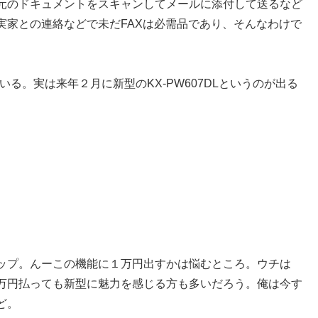
元のドキュメントをスキャンしてメールに添付して送るなど
実家との連絡などで未だFAXは必需品であり、そんなわけで
ている。実は来年２月に新型のKX-PW607DLというのが出る
。
ップ。んーこの機能に１万円出すかは悩むところ。ウチは
万円払っても新型に魅力を感じる方も多いだろう。俺は今す
ど。