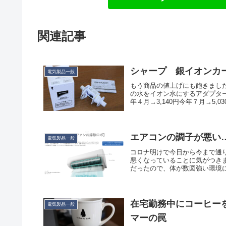
関連記事
シャープ 銀イオンカート
電気製品一般
もう商品の値上げにも飽きました
の水をイオン水にするアダプタ
年４月→3,140円今年７月→5,030
エアコンの調子が悪い
電気製品一般
コロナ明けで今日から今まで通
悪くなっていることに気がつき
だったので、体が数図強い環境に
在宅勤務中にコーヒー
電気製品一般
マーの罠