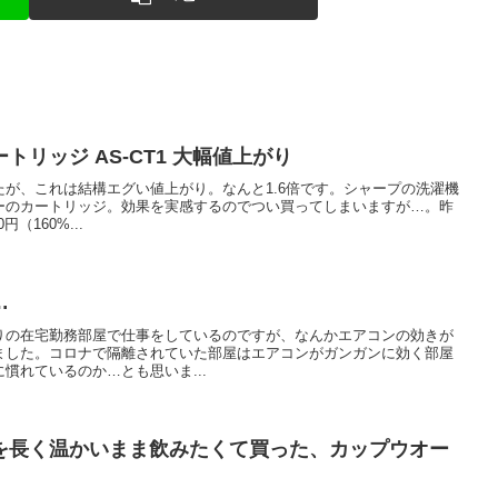
リッジ AS-CT1 大幅値上がり
が、これは結構エグい値上がり。なんと1.6倍です。シャープの洗濯機
ーのカートリッジ。効果を実感するのでつい買ってしまいますが…。昨
円（160%...
…
りの在宅勤務部屋で仕事をしているのですが、なんかエアコンの効きが
ました。コロナで隔離されていた部屋はエアコンがガンガンに効く部屋
慣れているのか…とも思いま...
を長く温かいまま飲みたくて買った、カップウオー