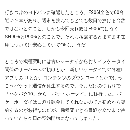
行きつけのヨドバシに確認したところ、F906i全色で80台
近い在庫があり、週末を挟んでもとても数日で捌ける台数
ではないとのこと。しかも今回売れ筋はF906iではなく
SH906iとP906iとのことで、それも考慮するとますます在
庫については安心していてOKなようだ。
ところで機種変時には古いケータイからおサイフケータイ
関係のサーバーへの預けとか、新しいケータイでの各種i
アプリのDLとか、コンテンツのダウンロードとかでけっ
こうパケット通信が発生するので、今月だけのつもりで
「パケパク10」から「パケ・ホーダイ」に移行した。パ
ケ・ホーダイは日割り課金してくれないので月初めから契
約するのがお得なのだが、機種変できる目処が立つまで待
っていたら今日の契約開始になってしまった。