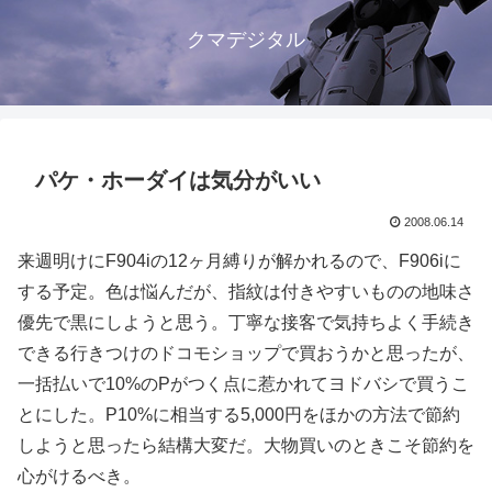
クマデジタル
パケ・ホーダイは気分がいい
2008.06.14
来週明けにF904iの12ヶ月縛りが解かれるので、F906iに
する予定。色は悩んだが、指紋は付きやすいものの地味さ
優先で黒にしようと思う。丁寧な接客で気持ちよく手続き
できる行きつけのドコモショップで買おうかと思ったが、
一括払いで10%のPがつく点に惹かれてヨドバシで買うこ
とにした。P10%に相当する5,000円をほかの方法で節約
しようと思ったら結構大変だ。大物買いのときこそ節約を
心がけるべき。