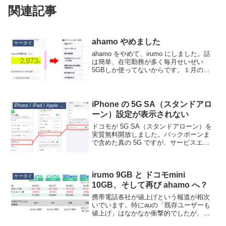
関連記事
ahamo やめました
ケータイ
ahamo をやめて、irumo にしました。話
は簡単、在宅勤務が多く毎月せいぜい
5GBしか使ってないからです。１月の使
用実績が4.8GB、２月が2.8GB、３月が
1/3過ぎた時点で0.8GBです。これで
31GB（30GB + dカード特典...
iPhone の 5G SA（スタンドアロ
iPhone / iPad / Apple Watch
ーン）設定が表示されない
ドコモが 5G SA（スタンドアローン）を
実質無料開放しました。バックボーンま
で含めた真の 5G ですが、サービスエリ
アは限られます。しかし幾らかのユーザ
ーがそちらに移行することで、従来回線
の混雑緩和が期待されます。もしかした
irumo 9GB と ドコモmini
ら将来有料化す...
ケータイ
10GB、そして再び ahamo へ？
携帯電話各社が値上げという報道が相次
いでいます。特にauの「既存ユーザーも
値上げ」はなかなか衝撃的でしたが、ド
コモはどうなっているでしょうか。私は3