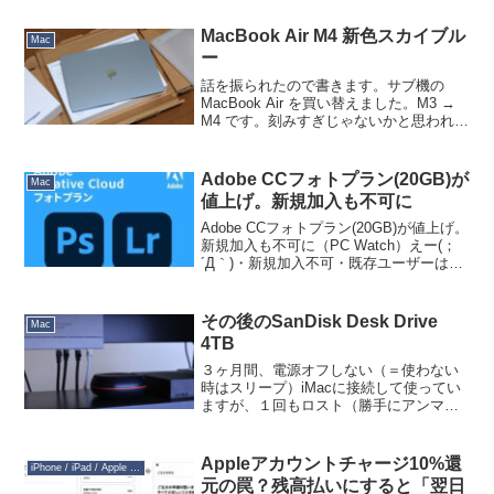
くら純正とは言え設計が古いものにこの
お値段はと迷われる気持ちは解りま...
MacBook Air M4 新色スカイブル
Mac
ー
話を振られたので書きます。サブ機の
MacBook Air を買い替えました。M3 →
M4 です。刻みすぎじゃないかと思われる
かもしれませんが、iPhone と同じで、高
く売れるうちに乗り換えるとその分差額
も少なくて済みます。今回何の申し合...
Adobe CCフォトプラン(20GB)が
Mac
値上げ。新規加入も不可に
Adobe CCフォトプラン(20GB)が値上げ。
新規加入も不可に（PC Watch）えー(；
´Д｀)・新規加入不可・既存ユーザーは
1,180円→1,780円へ（年間14,160円
→21,360円）何言っても覆ることはない
んだろうけどさ、A...
その後のSanDisk Desk Drive
Mac
4TB
３ヶ月間、電源オフしない（＝使わない
時はスリープ）iMacに接続して使ってい
ますが、１回もロスト（勝手にアンマウ
ント）はなかったですね…。さすがACア
ダプタが必要なだけあって、安定性は素
晴らしいです。速度も申し分ないし、
Appleアカウントチャージ10%還
iPhone / iPad / Apple Watch
Sandiskって以...
元の罠？残高払いにすると「翌日