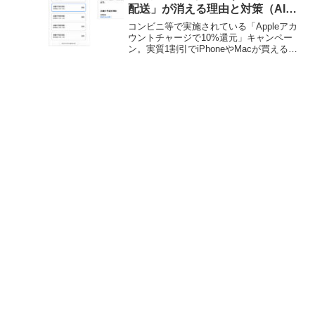
配送」が消える理由と対策（AI生
成記事）
コンビニ等で実施されている「Appleアカ
ウントチャージで10%還元」キャンペー
ン。実質1割引でiPhoneやMacが買えると
あって大人気ですが、実は大きな「罠」
が隠されているのをご存知でしょうか？
それは、「注文時には『翌日配送』と表
示され...