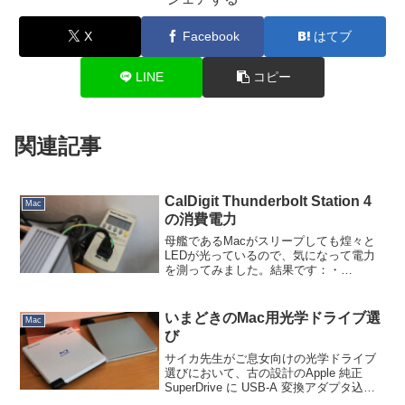
X
Facebook
はてブ
LINE
コピー
関連記事
CalDigit Thunderbolt Station 4
Mac
の消費電力
母艦であるMacがスリープしても煌々と
LEDが光っているので、気になって電力
を測ってみました。結果です：・
Mac（ホスト）電源OFF時：3W・
Mac（ホスト）スリープ時：4W・
Mac（ホスト）稼働時：8〜11W１ヶ月ず
いまどきのMac用光学ドライブ選
Mac
っとスリープさせておく...
び
サイカ先生がご息女向けの光学ドライブ
選びにおいて、古の設計のApple 純正
SuperDrive に USB-A 変換アダプタ込み
で1.3万円越えに躊躇しておられます。い