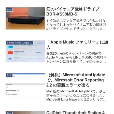
に持っていくと全画面表示、画面左右端
に持っていくと２画面タイル表示」機能
が１つのスイ...
幻のパイオニア最終ドライブ
Mac
BDR-XS08MB-S
もう新品はプレミア価格でしか見かけな
くなってしまったパイオニア製の最終型
のドライブを中古で見つけ、入手しまし
た。パイオニアのドライブは程度の良い
ものは中古ですら新品超えの価格のもの
が多いですが、これは新品の７割の価格
「Apple Music ファミリー」に加
iPhone / iPad / Apple Watch
でした。良心的。箱付きで...
入
春先にClariSのキャンペーンの関係で
Apple Music から LINE MUSIC の無料キ
ャンペーンに乗り換えて、そのキャンペ
ーンが終わる頃に今度は Amazon Music
の４ヶ月無料キャンペーンが始まったの
でそちらに乗り換...
（解決）Microsoft AutoUpdate
Mac
で、Microsoft Error Reporting
2.2 の更新エラーが出る
Mac版の Microsoft AutoUpdateで、少し
前からエラーが出るようになりました。
Microsoft Error Reporting 2.2 というアプ
リで引っかかっているようです。このア
プリはどこにあるのかを探したとこ
ろ、/...
CalDigit Thunderbolt Station 4
Mac