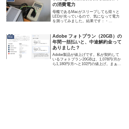
の消費電力
母艦であるMacがスリープしても煌々と
LEDが光っているので、気になって電力
を測ってみました。結果です：・
Mac（ホスト）電源OFF時：3W・
Mac（ホスト）スリープ時：4W・
Mac（ホスト）稼働時：8〜11W１ヶ月ず
Adobe フォトプラン（20GB）の
Mac
っとスリープさせておく...
年間一括払いと、中途解約金って
ありました？
Adobe製品が値上げです。私が契約して
いるフォトプラン20GBは、1,078円/月か
ら1,180円/月へと102円の値上げ。まぁこ
れくらいはしょうがないですかねと言い
ながら、給料は102円/月も上がってない
んですけどね。しかしそこで気がつ...