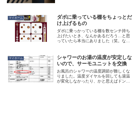
くらいします。お隣さんが落としちゃっ
たかな？と思って、念のためお隣さんに
「ガスバーナー落としませんでした？」
と尋ねたところ、落とした...
ダボに乗っている棚をちょっとだ
マイホーム
け上げるもの
ダボに乗っかっている棚を数センチ持ち
上げたいとき、なんかあるだろう…と思
っていたら本当にありました（笑。なん
でもあるなー。しかもダボの太さ４種類×
高さ４段階となかなかの設計。
シャワーのお湯の温度が安定しな
マイホーム
いので、サーモユニットを交換
お風呂のシャワーの温度調節が難しくな
りました。温度ダイヤルを回しても湯温
が変化しなかったり、かと思えばドンと
いう音がして急激に温度が変わったりし
ます。おそらくサーモスタット水栓の中
身（サーモユニット）が壊れたのだろう
と思い、部品を取り寄せま...