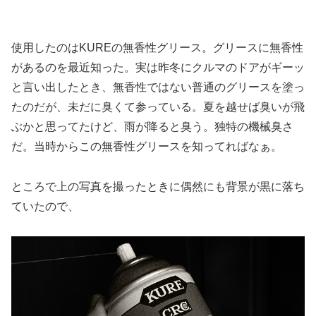
使用したのはKUREの無香性グリース。グリースに無香性
があるのを最近知った。実は昨冬にクルマのドアがギーッ
と言い出したとき、無香性ではない普通のグリースを塗っ
たのだが、未だに臭くて参っている。夏を越せば臭いが飛
ぶかと思ってたけど、雨が降ると臭う。独特の機械臭さ
だ。当時からこの無香性グリースを知ってればなぁ。
ところで上の写真を撮ったときに偶然にも背景が黒に落ち
ていたので、