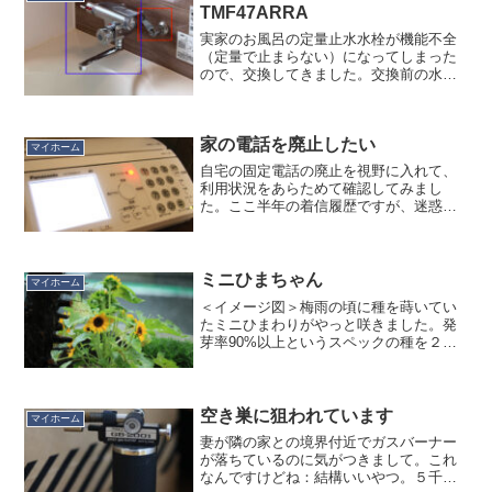
TMF47ARRA
実家のお風呂の定量止水水栓が機能不全
（定量で止まらない）になってしまった
ので、交換してきました。交換前の水栓
は2015年ごろのモデル TMF47ALRB
で、交換後が TMF47ARRA です。スパウ
ト（蛇口部分）の長さが250mm から...
家の電話を廃止したい
マイホーム
自宅の固定電話の廃止を視野に入れて、
利用状況をあらためて確認してみまし
た。ここ半年の着信履歴ですが、迷惑電
話…13件世論調査、選挙など…２件非通
知…２件身内…３件一方でここ３ヶ月の
発信履歴ですがFAX １件フリーダイヤ
ル １件一般電話 ７件...
ミニひまちゃん
マイホーム
＜イメージ図＞梅雨の頃に種を蒔いてい
たミニひまわりがやっと咲きました。発
芽率90%以上というスペックの種を２個
ずつ、10箇所に植えたのですが、何が悪
かったのか１株しか芽吹きませんでし
た。でも１株でこんなにたくさん咲くな
らいいや（笑。家の前を...
空き巣に狙われています
マイホーム
妻が隣の家との境界付近でガスバーナー
が落ちているのに気がつきまして。これ
なんですけどね：結構いいやつ。５千円