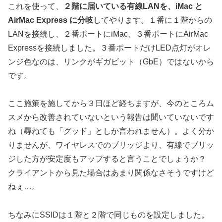
これを使って、
２階に届いている有線LANを、iMac と
AirMac Express に分岐
してやります。１番に１階からの
LANを接続し、２番ポートにiMac、３番ポートにAirMac
Expressを接続しました。３番ポートだけLED点灯がオレ
ンジ色なのは、リンクがギガビット（GbE）ではないから
です。
ここ施策を施してから３日ほど経ちますが、今のところム
スメから改善されていないという報告は聞いていないです
ね（尋ねても「グッド」としか言われません）。よく分か
りませんが、ワイヤレスでのブリッジより、有線でブリッ
ジした方が安定度もアップすると言うことでしょうか？
クライアントから見た場合はあまり関係なさそうですけど
ねぇ…。
ちなみにSSIDは１階と２階で同じものを設定しました。