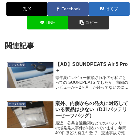
X
Facebook
はてブ
LINE
コピー
関連記事
【AD】SOUNDPEATS Air 5 Pro
デジタル家電
＋
毎年夏にレビュー依頼されるのが私にと
っての SOUNDPEATS でしたが、前回の
レビューから2ヶ月しか経ってないのに、
新製品が送られてきました。その名は Air
5 Pro+。2ヶ月前にレビューした Air 5
Pro の進化版です。今回...
案外、内側からの発火に対応して
デジタル家電
いる製品は少ない（DJI バッテリ
ーセーフバッグ）
最近、公共交通機関などでのバッテリー
の爆発発火事件が相次いでいます。年間
400件ほどの発生件数で、交通事故で死ぬ