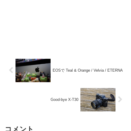
EOSで Teal & Orange / Velvia / ETERNA
Good-bye X-T30
コメント