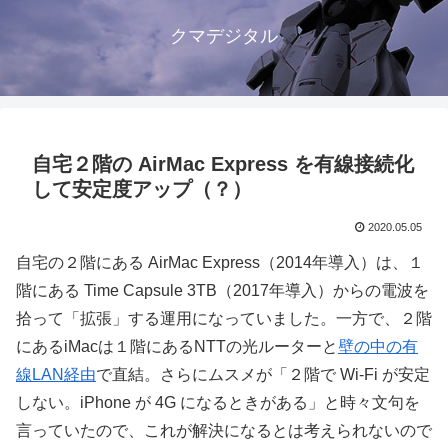
クマデジタル
自宅２階の AirMac Express を有線接続化
して安定度アップ（？）
2020.05.05
自宅の２階にある AirMac Express（2014年導入）は、１
階にある Time Capsule 3TB（2017年導入）からの電波を
拾って「拡張」する運用になっていました。一方で、２階
にあるiMacは１階にあるNTTの光ルーターと
壁の中の有
線LAN経由
で直結。さらにムスメが「２階で Wi-Fi が安定
しない。iPhone が 4G になるときがある」と時々文句を
言っていたので、これが解決になるとは考えられないので