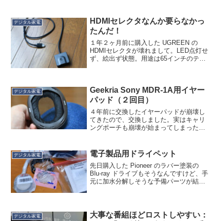
確率よりは低いのですが、安心感を得る
ために防爆バッグを買いました。この手
のバッグ、Amazon などでいろいろ売ら
HDMIセレクタなんか要らなかっ
デジタル家電
れていますが、...
たんだ！
１年２ヶ月前に購入した UGREEN の
HDMIセレクタが壊れまして。LED点灯せ
ず、絵出ず状態。用途は65インチのテレ
ビだと背面の HDMI端子に手が届かない
ので、息子が PC をテレビに繋いで電車
でGo!をやる時用に、HDMI端子をリー...
Geekria Sony MDR-1A用イヤー
デジタル家電
パッド（２回目）
４年前に交換したイヤーパッドが崩壊し
てきたので、交換しました。実はキャリ
ングポーチも崩壊が始まってしまったん
ですが、こちらは「お取りよせ」なので
また後ほど。交換用パッドはいろんな会
社から出ていますが、冒険せず実績のあ
電子製品用ドライペット
デジタル家電
る Geekria 社の...
先日購入した Pioneer のラバー塗装の
Blu-ray ドライブもそうなんですけど、手
元に加水分解しそうな予備パーツが結構
あって、これでいいのかな？と思いつ
つ、エステー化学の「ドライペット 乾燥
キーパー」と一緒に袋に入れています。
たぶ...
大事な番組ほどロストしやすい：
デジタル家電