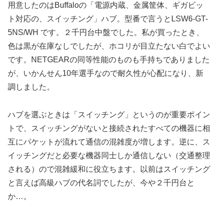
用意したのはBuffaloの「電源内蔵、金属筐体、ギガビッ
ト対応の、スイッチング」ハブ。型番で言うとLSW6-GT-
5NS/WH です。２千円台中盤でした。私が買ったとき、
色は黒が在庫なしでしたが、ホコリが目立たない白でよい
です。NETGEARの同等性能のものも手持ちでありました
が、いかんせん10年選手なので耐久性が心配になり、新
調しました。
ハブを選ぶときは「スイッチング」というのが重要ポイン
トで、スイッチングがないと接続されたすべての機器に相
互にパケットが流れて通信の混雑度が増します。逆に、ス
イッチングだと必要な機器同士しか通信しない（交通整理
される）ので混雑緩和に役立ちます。以前はスイッチング
と言えば高級ハブの代名詞でしたが、今や２千円台と
か…。