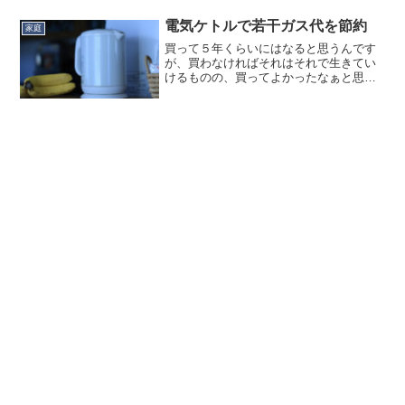
日照時間が短くなります。（駐車場も一
緒に日陰になるので、今乗っているAudi
電気ケトルで若干ガス代を節約
家庭
A3の故障が少ない...
買って５年くらいにはなると思うんです
が、買わなければそれはそれで生きてい
けるものの、買ってよかったなぁと思う
ものの１つです。電気ケトル。コップ１
杯の水を数十秒で沸騰させられるもので
す。これ何がいいかって、コーヒー１～
２杯飲む時に本当にお湯を...