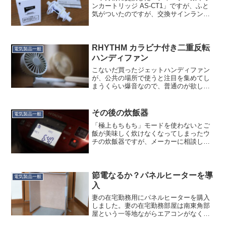
ンカートリッジ AS-CT1」ですが、ふと
気がついたのですが、交換サインランプ
が点灯してる…。分解してみたところ、
もう「銀」がなくなってました。洗濯物
もこの１ヶ月、たまに僅かな生乾き臭が
していた時がありま...
RHYTHM カラビナ付き二重反転
電気製品一般
ハンディファン
こないだ買ったジェットハンディファン
が、公共の場所で使うと注目を集めてし
まうくらい爆音なので、普通のが欲しい
なぁ…と思ってAmazonを見ていたら、こ
ないだBさんが買ったやつがベストセラー
になってました。あのリズムのやつね
その後の炊飯器
電気製品一般
ぇ…もうリズムって...
「極上もちもち」モードを使わないとご
飯が美味しく炊けなくなってしまったウ
チの炊飯器ですが、メーカーに相談した
ところ、「極上もちもち」で美味しく炊
けているのであれば、ハードウエア的な
故障の可能性は低いとのことでした。
（気温が高くなる）「春まで...
節電なるか？パネルヒーターを導
電気製品一般
入
妻の在宅勤務用にパネルヒーターを購入
しました。妻の在宅勤務部屋は南東角部
屋という一等地ながらエアコンがなく、
かつ、冬場は前の家の建物形状の関係で