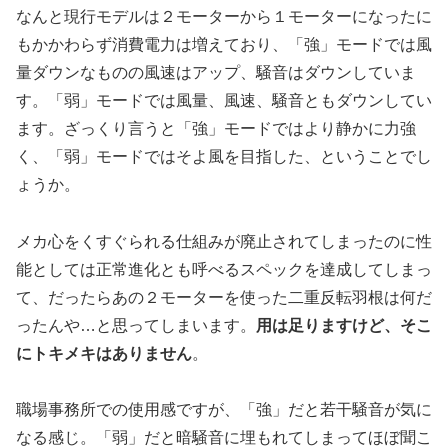
なんと現行モデルは２モーターから１モーターになったに
もかかわらず消費電力は増えており、「強」モードでは風
量ダウンなものの風速はアップ、騒音はダウンしていま
す。「弱」モードでは風量、風速、騒音ともダウンしてい
ます。ざっくり言うと「強」モードではより静かに力強
く、「弱」モードではそよ風を目指した、ということでし
ょうか。
メカ心をくすぐられる仕組みが廃止されてしまったのに性
能としては正常進化とも呼べるスペックを達成してしまっ
て、だったらあの２モーターを使った二重反転羽根は何だ
ったんや…と思ってしまいます。
用は足りますけど、そこ
にトキメキはありません
。
職場事務所での使用感ですが、「強」だと若干騒音が気に
なる感じ。「弱」だと暗騒音に埋もれてしまってほぼ聞こ