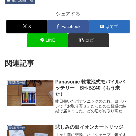
電気製品一般
シェアする
X
Facebook
はてブ
LINE
コピー
関連記事
Panasonic 乾電池式モバイルバ
電気製品一般
ッテリー BH-BZ40（もう来
た）
昨日書いたパナソニックのこれ、ヨドバ
シで「お取り寄せ」だったのに普通の納
期で届きました。どの辺がお取り寄せだ
ったんだ…？このまま非常持ち出し袋に
放り込んでもいいんですが、一応動作確
認しようと思って開封しました。エボル
悲しみの銀イオンカートリッジ
電気製品一般
タNEOが４本付き。保管...
１ヶ月前に交換した「シャープ 銀イオ