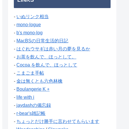
-
いぬリンク相当
-
mono-logue
-
b's mono-log
-
MacBSの日常生活的日記
-
はぐれウサギは赤い月の夢を見るか
-
お茶を飲んで、ほっとして。
-
Cocoa を飲んで、ほっとして
-
こまごま手帖
-
金は無くとも六色林檎
-
Boulangerie K +
-
life with i
-
jaydashの備忘録
-
r-bear's雑記帳
-
ちょっとだけ勝手に言わせてもらいます