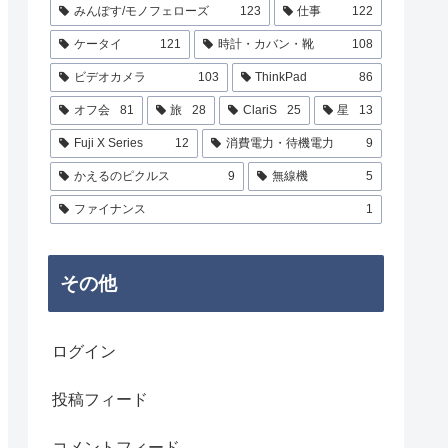
みんぽす/モノフェローズ
123
仕事
122
ケータイ
121
時計・カバン・靴
108
ビデオカメラ
103
ThinkPad
86
オフ会
81
旅
28
ClariS
25
星
13
Fuji X Series
12
消費電力・待機電力
9
かえるのピクルス
9
無線機
5
ファイナンス
1
その他
ログイン
投稿フィード
コメントフィード