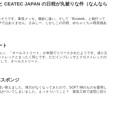
Show と CEATEC JAPAN の日程が丸被りな件（なんなら
Show やるそうです。幕張メッセ。微妙に遠い。そして「Bizweek」と銘打って
びではありません。さみしー。しかしこの日程、めちゃくちゃ既視感あ
リート
ジョン、「オールストリート」が本国でリリースされたようです。成り立
ストレックとまったく同じです。ただインプレッサとクロストレックの
して、オールストリート...
洗車スポンジ
い替えました。弾力がなくなってきたので。SOFT 99のものを愛用し
気がついてしまいました。えっそういうこと？ 製造工程で波型に切り