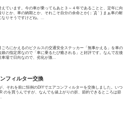
考えています。今の車が乗ってもあと３～４年であることと、定年に向
りとか、車の納期とか、それこそ自分の余命とか(；´Д｀) まぁ車の耐
なりそうですけどね。...
月ごろにかえるのピクルスの交通安全ステッカー「無事かえる」を車の
は娘の指定席なので「車に乗るたび癒される」と好評です。なんで左後
車場で日向なので、劣化が激...
コンフィルター交換
が、それを前に恒例のDIYでエアコンフィルターを交換しました。いつ
ILTER のを買うんですが、なんでも値上がりの折、節約できるところは節
.