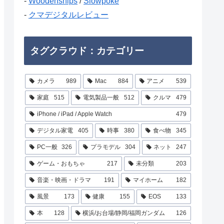
-
Woodenships
/
Slowpoke
-
クマデジタルレビュー
タグクラウド：カテゴリー
カメラ
989
Mac
884
アニメ
539
家庭
515
電気製品一般
512
クルマ
479
iPhone / iPad / Apple Watch
479
デジタル家電
405
時事
380
食べ物
345
PC一般
326
プラモデル
304
ネット
247
ゲーム・おもちゃ
217
未分類
203
音楽・映画・ドラマ
191
マイホーム
182
風景
173
健康
155
EOS
133
本
128
横浜/お台場/静岡/福岡ガンダム
126