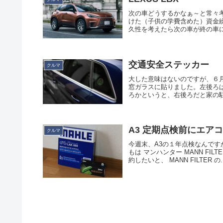
次の車どうするかなぁ～と常々
けた（子供の学費含めた）資金繰
久性を考えたら次の車が終の車に
交通安全ステッカー
クルマ
大した意味はないのですが、６
窓ガラスに貼りました。左後ろ
ろかというと、右後ろだと家の駐
A3 定期点検前にエア
クルマ
今週末、A3の１年点検なんです
もは マンハンター MANN F
約したいと、 MANN FILTER の..