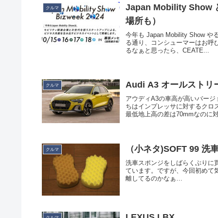
Japan Mobility 
クルマ
場所も）
今年も Japan Mobility 
る通り、コンシューマーはお呼
るなぁと思ったら、CEATE...
Audi A3 オールスト
クルマ
アウディA3の車高が高いバー
ちはインプレッサに対するクロ
最低地上高の差は70mmなのに対
（小ネタ)SOFT 99 
クルマ
洗車スポンジをしばらくぶりに買
ています。ですが、今回初めて
離してるのかなぁ…
LEXUS LBX
クルマ