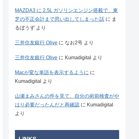
MAZDA3 に 2.5L ガソリンエンジン搭載で、東
芝の不正会計まで思い出してしまった話
に
ま
るぼうず
より
三井住友銀行 Olive
に
なお2号
より
三井住友銀行 Olive
に
Kumadigital
より
Macが変な単語を表示するように
に
Kumadigital
より
山瀬まみさんの件を見て、自分の術前検査がや
はり必要だったんだと再確認
に
Kumadigital
より
LINKS