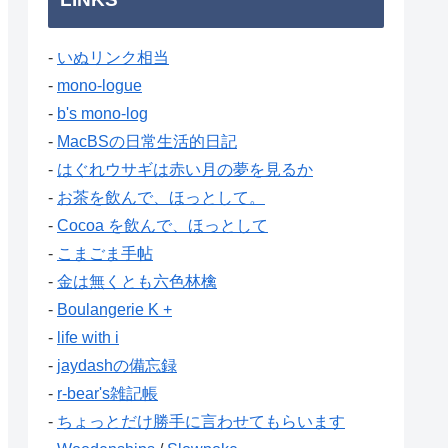
-
いぬリンク相当
-
mono-logue
-
b's mono-log
-
MacBSの日常生活的日記
-
はぐれウサギは赤い月の夢を見るか
-
お茶を飲んで、ほっとして。
-
Cocoa を飲んで、ほっとして
-
こまごま手帖
-
金は無くとも六色林檎
-
Boulangerie K +
-
life with i
-
jaydashの備忘録
-
r-bear's雑記帳
-
ちょっとだけ勝手に言わせてもらいます