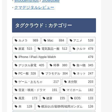
-
Woodenships
/
Slowpoke
-
クマデジタルレビュー
タグクラウド：カテゴリー
カメラ
989
Mac
884
アニメ
539
家庭
515
電気製品一般
512
クルマ
479
iPhone / iPad / Apple Watch
479
デジタル家電
405
時事
380
食べ物
345
PC一般
326
プラモデル
304
ネット
247
ゲーム・おもちゃ
217
未分類
203
音楽・映画・ドラマ
191
マイホーム
182
風景
173
健康
155
EOS
133
本
128
横浜/お台場/静岡/福岡ガンダム
126