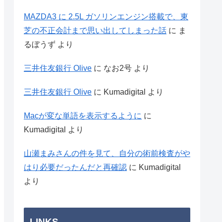
MAZDA3 に 2.5L ガソリンエンジン搭載で、東
芝の不正会計まで思い出してしまった話
に
ま
るぼうず
より
三井住友銀行 Olive
に
なお2号
より
三井住友銀行 Olive
に
Kumadigital
より
Macが変な単語を表示するように
に
Kumadigital
より
山瀬まみさんの件を見て、自分の術前検査がや
はり必要だったんだと再確認
に
Kumadigital
より
LINKS