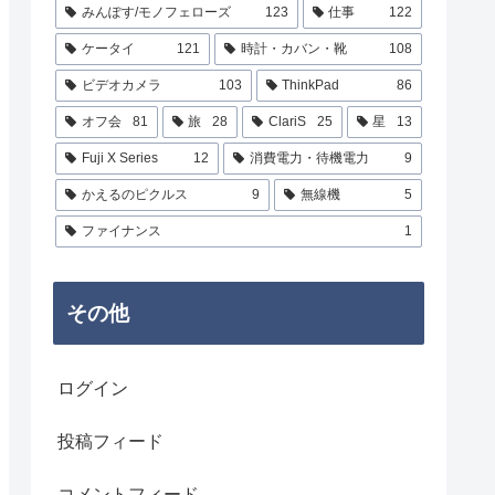
みんぽす/モノフェローズ
123
仕事
122
ケータイ
121
時計・カバン・靴
108
ビデオカメラ
103
ThinkPad
86
オフ会
81
旅
28
ClariS
25
星
13
Fuji X Series
12
消費電力・待機電力
9
かえるのピクルス
9
無線機
5
ファイナンス
1
その他
ログイン
投稿フィード
コメントフィード