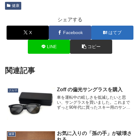
健康
シェアする
X
Facebook
はてブ
LINE
コピー
関連記事
Zoff の偏光サングラスを購入
クルマ
車を運転中の眩しさを低減したいと思
い、サングラスを買いました。これまで
ずっと90年代に買ったスキー用のサング
ラスを転用していましたが、いつの間に
かどっかに行ってしまったので。そもそ
もレンズがミラー調で虹色に光るので
（当時のスキー用ってそうで...
お気に入りの「孫の手」が破壊さ
健康
れる