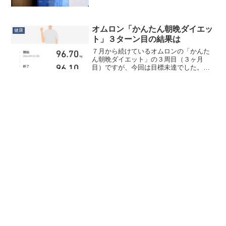
めて「風邪の時にハナクリーンを使って
みる」というのをやってみたんですが…
なんか…何とは言いませんがすごい出ま
すね！(；´Д｀) 鼻...
オムロン「かんたん朝晩ダイエッ
健康
ト」３ターン目の結果は
７月から続けているオムロンの「かんた
ん朝晩ダイエット」の３周目（３ヶ月
目）ですが、今回は目標未達でした。目
標 -1.9kg に対して、減った量 -0.6kg 。
まぁ増えなかっただけマシという言い方
もできますが、１ヶ月の推移はこんな感
じです：...