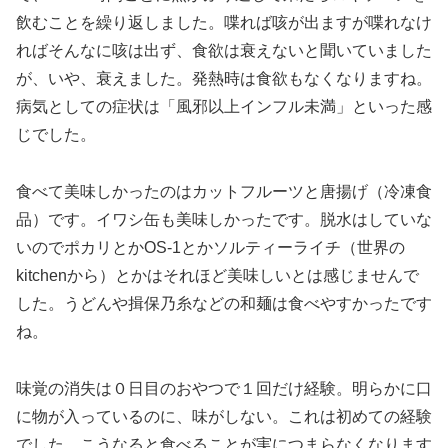
飲むことを繰り返しました。喋れば咳が出ますが喋れなけ
ればそんなに咳は出ず、食欲は衰えないと聞いていました
が、いや、衰えました。発熱時は食欲もなくなりますね。
病気としての症状は「風邪以上インフル未満」といった感
じでした。
食べて美味しかったのはカットフルーツと唐揚げ（冷凍食
品）です。イワシ缶も美味しかったです。脱水はしていな
いのでポカリとかOS-1とかソルティーライチ（世界の
kitchenから）とかはそれほど美味しいとは感じませんで
した。うどんや揖保乃糸などの和麺は食べやすかったです
ね。
味覚の消失は０日目のおやつで１回だけ経験。明らかに口
に物が入っているのに、味がしない。これは初めての経験
でした。こうなると食べることが実につまらなくなります