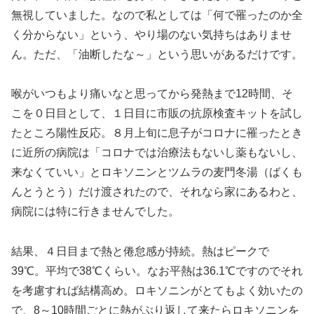
無視していました。なので私としては「何で罹ったのか全
く分からない」という、やり場のない気持ちはありませ
ん。ただ、「油断したな～」という思いがあるだけです。
喉がいつもより痛いなと思ってから発熱まで12時間、そ
こを０日目として、１日目に市販の抗原検査キットを試し
たところ陽性反応。８月上旬に息子がコロナに罹ったとき
に近所の病院は「コロナでは治療法もないし薬もないし、
来なくていい」とロキソニンとツムラの麦門冬湯（ばくも
んとうとう）だけ渡されたので、それなら家にあるわと、
病院には特に行きませんでした。
結果、４日目まで熱と倦怠感が持続。熱はピークで
39℃。平均で38℃くらい。なお平熱は36.1℃ですのでそれ
を考慮すれば結構高め。ロキソニンがとてもよく効いたの
で、8～10時間ごとに熱がぶり返して来たらロキソニンを