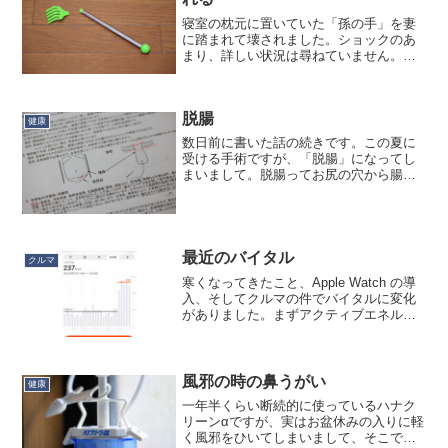
寝室の枕元に置いていた「孫の手」を妻
に踏まれて壊されました。ショックのあ
まり、詳しい状況は尋ねていません。た
だ、壊れた、と言う事実だけを受け入れ
ました。人間、本当に悲しい時は無感情
になるんですね。PP素材で折れた箇所も
脱腸
細いので、修復は困難で...
健康
数日前に書いた話の続きです。この夏に
受ける手術ですが、「脱腸」になってし
まいまして。脱腸ってお尻の穴から腸が
飛び出すやつ！？と思われるかもしれま
せんが、違います。それは直腸脱。脱腸
って子供の頃から大人の会話でよく聞い
ていたんですが、こういう...
最近のバイタル
クルマ
寒くなってきたこと、Apple Watch の導
入、そしてクルマの件でバイタルに変化
がありました。まずアクティブエネルギ
ーについて。これは明らかに、Apple
Watchを使い始めてから数値が3倍ほどに
跳ね上がりました。センサーがiPhon...
風邪の時の鼻うがい
健康
一年半くらい断続的に使っているハナク
リーンαですが、実はお盆休みの入りに軽
く風邪をひいてしまいまして、そこで初