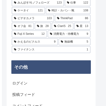
みんぽす/モノフェローズ
123
仕事
122
ケータイ
121
時計・カバン・靴
108
ビデオカメラ
103
ThinkPad
86
オフ会
81
旅
28
ClariS
25
星
13
Fuji X Series
12
消費電力・待機電力
9
かえるのピクルス
9
無線機
5
ファイナンス
1
その他
ログイン
投稿フィード
コメントフィード