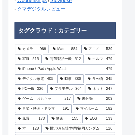
-
Woodenships
/
Slowpoke
-
クマデジタルレビュー
タグクラウド：カテゴリー
カメラ
989
Mac
884
アニメ
539
家庭
515
電気製品一般
512
クルマ
479
iPhone / iPad / Apple Watch
479
デジタル家電
405
時事
380
食べ物
345
PC一般
326
プラモデル
304
ネット
247
ゲーム・おもちゃ
217
未分類
203
音楽・映画・ドラマ
191
マイホーム
182
風景
173
健康
155
EOS
133
本
128
横浜/お台場/静岡/福岡ガンダム
126