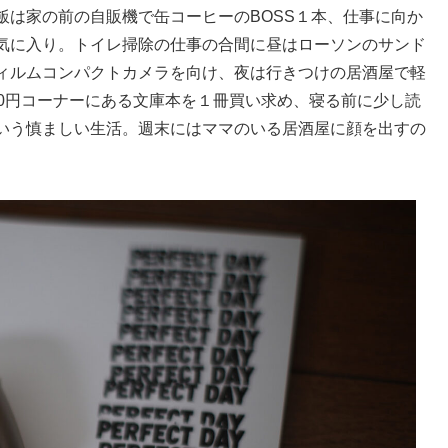
飯は家の前の自販機で缶コーヒーのBOSS１本、仕事に向か
気に入り。トイレ掃除の仕事の合間に昼はローソンのサンド
ィルムコンパクトカメラを向け、夜は行きつけの居酒屋で軽
00円コーナーにある文庫本を１冊買い求め、寝る前に少し読
いう慎ましい生活。週末にはママのいる居酒屋に顔を出すの