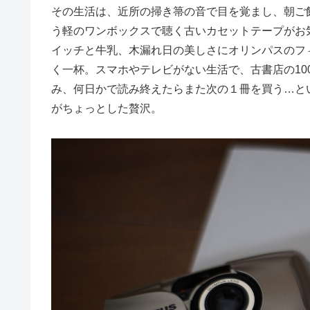
その生活は、近所の掃き箒の音で目を覚まし、朝ご
う軽のワンボックスで聴く古いカセットテープがお
イッチと牛乳、木漏れ日の美しさにオリンパスのフ
く一杯。スマホやテレビがない生活で、古書店の1
み、何日かで読み終えたらまた次の１冊を買う…と
がちょっとした贅沢。