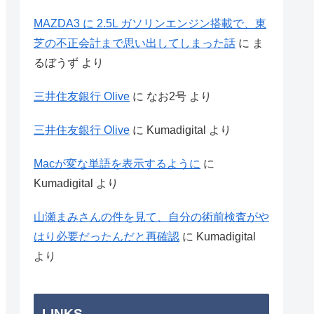
MAZDA3 に 2.5L ガソリンエンジン搭載で、東
芝の不正会計まで思い出してしまった話
に
ま
るぼうず
より
三井住友銀行 Olive
に
なお2号
より
三井住友銀行 Olive
に
Kumadigital
より
Macが変な単語を表示するように
に
Kumadigital
より
山瀬まみさんの件を見て、自分の術前検査がや
はり必要だったんだと再確認
に
Kumadigital
より
LINKS