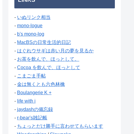
-
いぬリンク相当
-
mono-logue
-
b's mono-log
-
MacBSの日常生活的日記
-
はぐれウサギは赤い月の夢を見るか
-
お茶を飲んで、ほっとして。
-
Cocoa を飲んで、ほっとして
-
こまごま手帖
-
金は無くとも六色林檎
-
Boulangerie K +
-
life with i
-
jaydashの備忘録
-
r-bear's雑記帳
-
ちょっとだけ勝手に言わせてもらいます