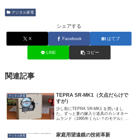
デジタル家電
シェアする
X
Facebook
はてブ
LINE
コピー
関連記事
TEPRA SR-MK1（欠点だらけで
デジタル家電
すが）
少し前にTEPRA SR-MK1 を買いまし
た。ずっと妻の嫁入り道具のカシオネー
ムランド（1995年くらい？のモデル）を
使っていて、別に壊れてはないのですが
文字入力がとにかく難儀で、いまはスマ
ホでできるんだよね？と本機にしたもの
家庭用望遠鏡の技術革新
デジタル家電