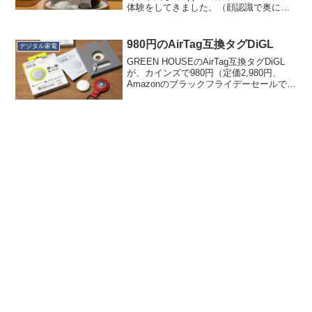
体験をしてきました。（顔認識で奥にフ
ォーカスが引っ張られてしまった失敗写
真）すでにあちこちでレビューされてい
る通りなんですが、まず凄いなと思った
980円のAirTag互換タグDiGL
デジタル家電
のは、...
GREEN HOUSEのAirTag互換タグDiGL
が、カインズで980円（定価2,980円、
Amazonのブラックフライデーセールで
1,980円）というのを某SNSで聞きまし
て、速攻２個捕獲してきました。CYOさ
んありがとうございます。A...