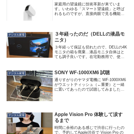
です。ですが...
家庭用の望遠鏡に技術革新が来ていま
す。いわゆる「スマート望遠鏡」と呼ば
れるものですが、直接肉眼で見る機能を
省き、モニター（スマホ）経由で見るこ
とで、従来と比較にならないほどの小型
化、高感度化を果たした望遠鏡です。お
そらくですが、撮像素子（C...
３年経ったのだ（DELLの液晶モ
デジタル家電
ニタ）
３年経って保証も切れたので、DELLの4K
モニタの箱を廃棄…液晶モニタ自体はと
ても調子良いです。在宅勤務用で、使用
時間を確認したら5,200時間でした。買っ
た時には「３年くらいで劣化しても、こ
れだけ安ければ（得られるパフォーマン
SONY WF-1000XM6 試聴
デジタル家電
スを考えれば...
通りすがりのヤマダ電機に WF-1000XM6
がウエットティッシュ（←重要）と一緒
に置いてあったので試聴してみました。
今回から指定価格制度での販売となり、
44,550円前後、ポイント還元なし、とい
う店が大半のようです。ソニーストア
（オンラ...
Apple Vision Pro 体験して涙す
デジタル家電
るまで
時間に余裕のある感じで渋谷に行ったの
で、予約してApple渋谷で Vision Pro の