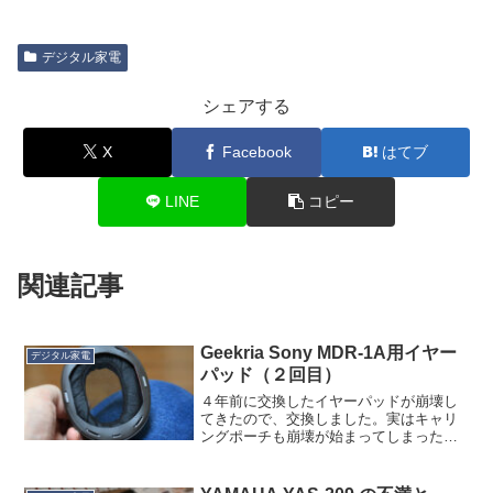
デジタル家電
シェアする
X
Facebook
はてブ
LINE
コピー
関連記事
Geekria Sony MDR-1A用イヤー
デジタル家電
パッド（２回目）
４年前に交換したイヤーパッドが崩壊し
てきたので、交換しました。実はキャリ
ングポーチも崩壊が始まってしまったん
ですが、こちらは「お取りよせ」なので
また後ほど。交換用パッドはいろんな会
社から出ていますが、冒険せず実績のあ