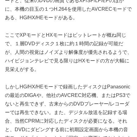
ードと、従来のDVDの画質であるXP/SP/LP/EPのほか
に、本機の目玉の１つH.264を使用したAVCRECモードで
ある、HG/HX/HEモードがある。
ここでXPモードとHXモードはビットレートが概ね同じ
で、１層DVDディスク１枚に約１時間の記録が可能だ
が、人間の視覚はノイズより解像度が優先されるようで、
ハイビジョンテレビで見る限りはHXモードの方が大幅に
見栄えがする。
しかしHG/HX/HEモードで録画したディスクはPanasonic
の最近のDIGAや、他社のAVCREC対応機、またはPS3で
ないと再生できず、古来からのDVDプレーヤー/レコーダ
ーでは再生できない。また、デジタル放送を記録する場
合、当然CPRMに対応したディスクが必要になる。それ
と、DVDにダビングする前に初期設定画面から本機の音