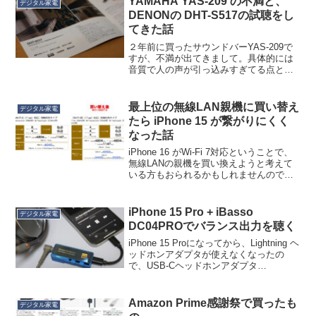
YAMAHA YAS-209 の不満と、
デジタル家電
る Geekria 社の...
DENONの DHT-S517の試聴をし
てきた話
２年前に買ったサウンドバーYAS-209で
すが、不満が出てきまして。具体的には
音質で人の声が引っ込みすぎてる点と、
HDMI ARC（テレビの音声をHDMI経由で
サウンドバーに戻す仕組み）が不安定な
時があってテレビを再起動しないと音が
最上位の無線LAN親機に買い替え
デジタル家電
出なくな...
たら iPhone 15 が繋がりにくく
なった話
iPhone 16 がWi-Fi 7対応ということで、
無線LANの親機を買い換えようと考えて
いる方もおられるかもしれませんので、
注意喚起としてエントリーしておきま
す。前述の通り、Wi-Fi親機をNEC Aterm
の最上位機に買い替えましたが...
iPhone 15 Pro + iBasso
デジタル家電
DC04PROでバランス出力を聴く
iPhone 15 Proになってから、Lightning ヘ
ッドホンアダプタが使えなくなったの
で、USB-Cヘッドホンアダプタ
MU7E2FE/A を買いました。1,380円、ま
ぁ中身を考えれば良心的な価格です。普
通はこれで不満はありませ...
Amazon Prime感謝祭で買ったも
デジタル家電