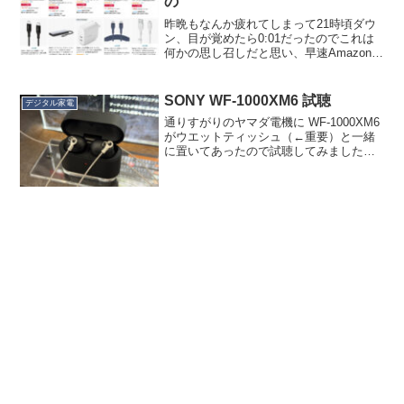
の
昨晩もなんか疲れてしまって21時頃ダウ
ン、目が覚めたら0:01だったのでこれは
何かの思し召しだと思い、早速Amazon
Prime感謝祭で予定したものをポチポチし
ました。Primeセール期間中は納期が長く
なりがちですが、さすがに0:01だと...
SONY WF-1000XM6 試聴
デジタル家電
通りすがりのヤマダ電機に WF-1000XM6
がウエットティッシュ（←重要）と一緒
に置いてあったので試聴してみました。
今回から指定価格制度での販売となり、
44,550円前後、ポイント還元なし、とい
う店が大半のようです。ソニーストア
（オンラ...