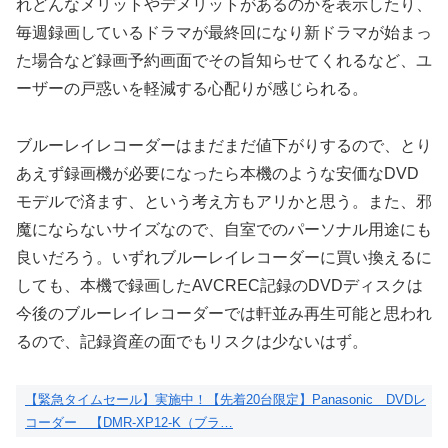
れどんなメリットやデメリットがあるのかを表示したり、
毎週録画しているドラマが最終回になり新ドラマが始まっ
た場合など録画予約画面でその旨知らせてくれるなど、ユ
ーザーの戸惑いを軽減する心配りが感じられる。
ブルーレイレコーダーはまだまだ値下がりするので、とり
あえず録画機が必要になったら本機のような安価なDVD
モデルで済ます、という考え方もアリかと思う。また、邪
魔にならないサイズなので、自室でのパーソナル用途にも
良いだろう。いずれブルーレイレコーダーに買い換えるに
しても、本機で録画したAVCREC記録のDVDディスクは
今後のブルーレイレコーダーでは軒並み再生可能と思われ
るので、記録資産の面でもリスクは少ないはず。
【緊急タイムセール】実施中！【先着20台限定】Panasonic DVDレ
コーダー 【DMR-XP12-K（ブラ…