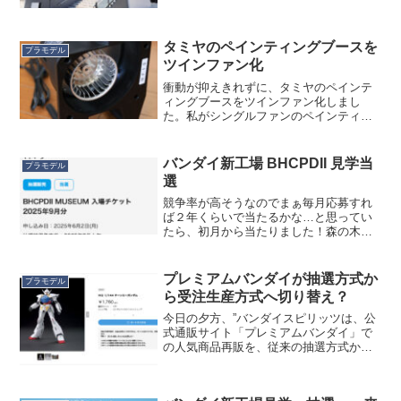
間に「静岡県立科学技術高等学校」への
道が挟まっています。実は当該高校は旗
地なんですね。ですのでBHC と
BHCPDII...
タミヤのペインティングブースを
プラモデル
ツインファン化
衝動が抑えきれずに、タミヤのペインテ
ィングブースをツインファン化しまし
た。私がシングルファンのペインティン
グブースを買った時はまさにコロナ禍の
最中で需要が爆発しており、シングルフ
ァンモデルが１万円ちょっと、ツインフ
バンダイ新工場 BHCPDII 見学当
プラモデル
ァンモデルが３万円くらいし...
選
競争率が高そうなのでまぁ毎月応募すれ
ば２年くらいで当たるかな…と思ってい
たら、初月から当たりました！森の木の
代弁者・マツナガ大尉も当選したようで
す。なおこの抽選参加、複数人枠でも応
募可能ですが、・応募時に全員の氏名、
プレミアムバンダイが抽選方式か
プラモデル
誕生日を登録・入場時に本...
ら受注生産方式へ切り替え？
今日の夕方、”バンダイスピリッツは、公
式通販サイト「プレミアムバンダイ」で
の人気商品再販を、従来の抽選方式から
「受注生産方式」へと大胆に切り替え
た。”というニュースが流れてきました。
しかしよくみてみるとこのニュースは１