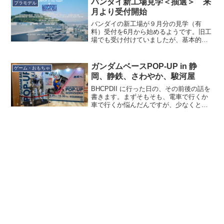
バンダイ新工場見学＜抽選＞ 来
週間以上前の4/11の...
プラモデル
月より受付開始
バンダイの新工場が９月分の見学（有
料）受付を6月から始めるようです。旧工
場でも受け付けていましたが、基本的に
平日だけだったのでちょっとなぁ…と思
って見送っていたのですが、でもここま
で人生を狂わされたモノの工場というも
ガンダムベースPOP-UP in 静
ゲーム・おもちゃ
のも見てみたいと思い、一...
岡、静鉄、さわやか、駿河屋
BHCPDII に行った日の、その前後の話を
書きます。まずそもそも、電車で行くか
車で行くか悩んだんですが、少なくとも
静鉄が BHCPDII コラボをやっていること
と、POP-UP SHOPは新静岡駅ビル「新
静岡セノバ」に出店していることから...