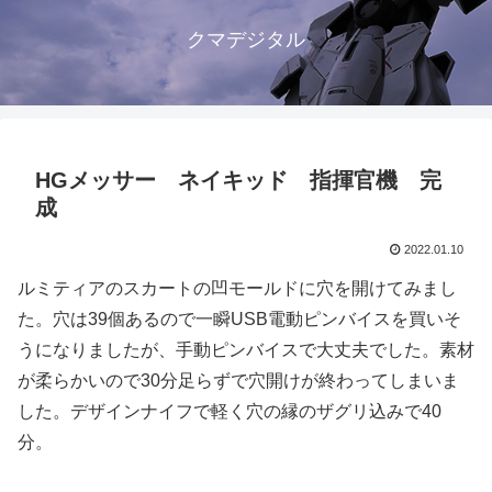
クマデジタル
HGメッサー ネイキッド 指揮官機 完
成
2022.01.10
ルミティアのスカートの凹モールドに穴を開けてみまし
た。穴は39個あるので一瞬USB電動ピンバイスを買いそ
うになりましたが、手動ピンバイスで大丈夫でした。素材
が柔らかいので30分足らずで穴開けが終わってしまいま
した。デザインナイフで軽く穴の縁のザグリ込みで40
分。