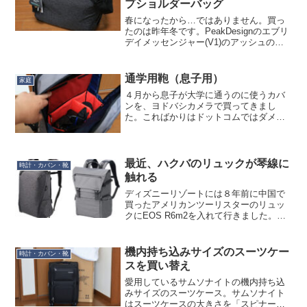
プショルダーバッグ
春になったから…ではありません。買っ
たのは昨年冬です。PeakDesignのエブリ
デイメッセンジャー(V1)のアッシュの黄
変が始まったので、速攻売却して現行型
のエブリデイメッセンジャーバッグに買
い換え…は円安で高くて手が出ないの
通学用鞄（息子用）
家庭
で、エブリデ...
４月から息子が大学に通うのに使うカバ
ンを、ヨドバシカメラで買ってきまし
た。こればかりはドットコムではダメ
で、現物を見ないと、ということでマル
チメディア横浜へ。パソコンは毎日持ち
歩くでしょうし、あとは教科書と水筒？
くらいでしょうか。それらが入...
最近、ハクバのリュックが琴線に
時計・カバン・靴
触れる
ディズニーリゾートには８年前に中国で
買ったアメリカンツーリスターのリュッ
クにEOS R6m2を入れて行きました。別
段壊れたり劣化をしていたりしてるわけ
ではないのですが、帰宅後、久しぶりに
「春になると新しいカメラバッグが欲し
機内持ち込みサイズのスーツケー
時計・カバン・靴
くなるよね～」病が...
スを買い替え
愛用しているサムソナイトの機内持ち込
みサイズのスーツケース。サムソナイト
はスーツケースの大きさを「スピナー」