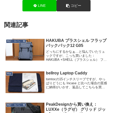
LINE
コピー
関連記事
HAKUBA プラスシェル フラップ
時計・カバン・靴
バックパック12 G05
どっちにするかなぁ…と悩んでいたリュ
ックですが、こっち買いました：
HAKUBA +SHELL（プラスシェル） フラ
ップバックパック12 G05LUXXeと甲乙つ
け難かったですが、LUXXeは薄さを求め
たいのにカメラ部のインナーケースとの
bellroy Laptop Caddy
Mac
二重...
tomtocの15インチスリーブですが、やっ
ぱりどうにも Incase と比べた場合の質感
に納得がいかす、返品してこちらを買い
直しました。オーストラリア bellroy 社の
Laptop Caddy です。Apple Store 取扱品
な...
PeakDesignから買い換え：
時計・カバン・靴
LUXXe（ラグゼ） グリッド ジッ