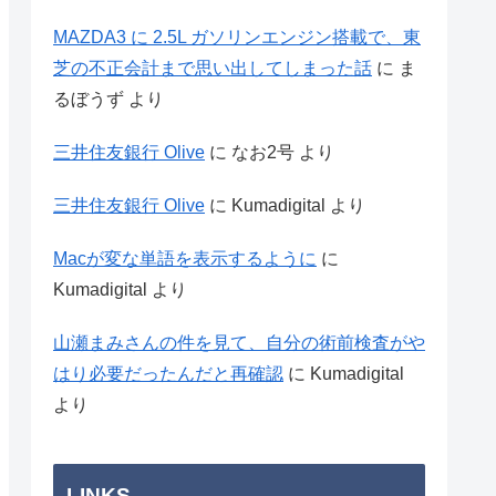
MAZDA3 に 2.5L ガソリンエンジン搭載で、東
芝の不正会計まで思い出してしまった話
に
ま
るぼうず
より
三井住友銀行 Olive
に
なお2号
より
三井住友銀行 Olive
に
Kumadigital
より
Macが変な単語を表示するように
に
Kumadigital
より
山瀬まみさんの件を見て、自分の術前検査がや
はり必要だったんだと再確認
に
Kumadigital
より
LINKS