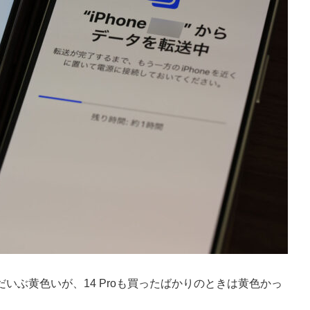
5 Pro はだいぶ黄色いが、14 Proも買ったばかりのときは黄色かっ