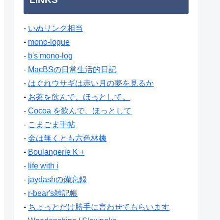
-
いぬリンク相当
-
mono-logue
-
b's mono-log
-
MacBSの日常生活的日記
-
はぐれウサギは赤い月の夢を見るか
-
お茶を飲んで、ほっとして。
-
Cocoa を飲んで、ほっとして
-
こまごま手帖
-
金は無くとも六色林檎
-
Boulangerie K +
-
life with i
-
jaydashの備忘録
-
r-bear's雑記帳
-
ちょっとだけ勝手に言わせてもらいます