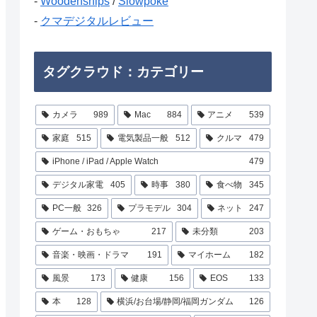
-
Woodenships
/
Slowpoke
-
クマデジタルレビュー
タグクラウド：カテゴリー
カメラ
989
Mac
884
アニメ
539
家庭
515
電気製品一般
512
クルマ
479
iPhone / iPad / Apple Watch
479
デジタル家電
405
時事
380
食べ物
345
PC一般
326
プラモデル
304
ネット
247
ゲーム・おもちゃ
217
未分類
203
音楽・映画・ドラマ
191
マイホーム
182
風景
173
健康
156
EOS
133
本
128
横浜/お台場/静岡/福岡ガンダム
126