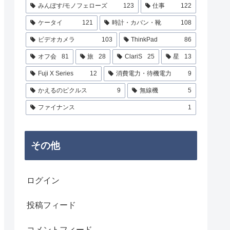
みんぽす/モノフェローズ
123
仕事
122
ケータイ
121
時計・カバン・靴
108
ビデオカメラ
103
ThinkPad
86
オフ会
81
旅
28
ClariS
25
星
13
Fuji X Series
12
消費電力・待機電力
9
かえるのピクルス
9
無線機
5
ファイナンス
1
その他
ログイン
投稿フィード
コメントフィード